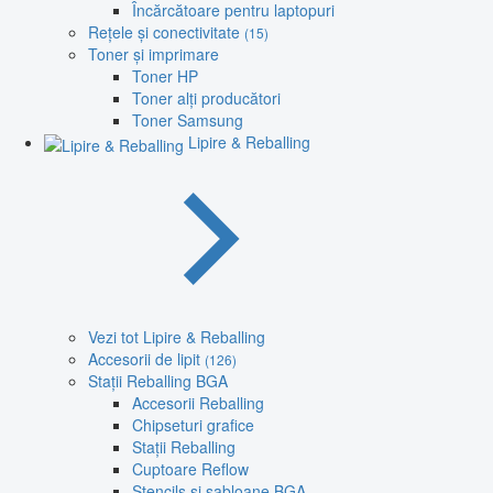
Încărcătoare pentru laptopuri
Rețele și conectivitate
(15)
Toner și imprimare
Toner HP
Toner alți producători
Toner Samsung
Lipire & Reballing
Vezi tot Lipire & Reballing
Accesorii de lipit
(126)
Stații Reballing BGA
Accesorii Reballing
Chipseturi grafice
Stații Reballing
Cuptoare Reflow
Stencils și șabloane BGA