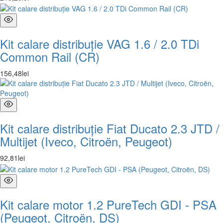
Kit calare distribuție VAG 1.6 / 2.0 TDi
Common Rail (CR)
156
,
48
lei
Kit calare distribuție Fiat Ducato 2.3 JTD /
Multijet (Iveco, Citroën, Peugeot)
92
,
81
lei
Kit calare motor 1.2 PureTech GDI - PSA
(Peugeot, Citroën, DS)