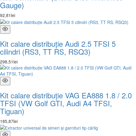
Gauge)
92
,
81
lei
Kit calare distribuție Audi 2.5 TFSI 5
cilindri (RS3, TT RS, RSQ3)
298
,
51
lei
Kit calare distribuție VAG EA888 1.8 / 2.0
TFSI (VW Golf GTI, Audi A4 TFSI,
Tiguan)
185
,
87
lei