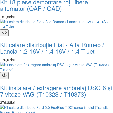
Kit 18 piese demontare roți libere
alternator (OAP / OAD)
151
,
58
lei
Kit calare distribuție Fiat / Alfa Romeo /
Lancia 1.2 16V / 1.4 16V / 1.4 T-Jet
176
,
07
lei
Kit instalare / extragere ambreiaj DSG 6 și
7 viteze VAG (T10323 / T10373)
376
,
88
lei