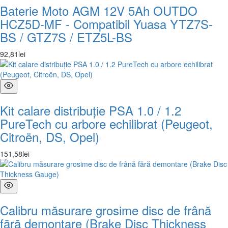
Baterie Moto AGM 12V 5Ah OUTDO
HCZ5D-MF - Compatibil Yuasa YTZ7S-
BS / GTZ7S / ETZ5L-BS
92
,
81
lei
Kit calare distribuție PSA 1.0 / 1.2
PureTech cu arbore echilibrat (Peugeot,
Citroën, DS, Opel)
151
,
58
lei
Calibru măsurare grosime disc de frână
fără demontare (Brake Disc Thickness