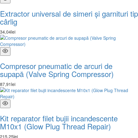
Extractor universal de simeri și garnituri tip
cârlig
34
,
04
lei
Compresor pneumatic de arcuri de
supapă (Valve Spring Compressor)
87
,
91
lei
Kit reparator filet bujii incandescente
M10x1 (Glow Plug Thread Repair)
215
,
25
lei