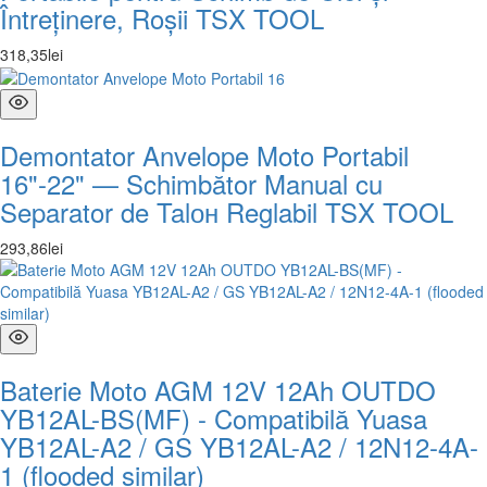
Întreținere, Roșii TSX TOOL
318
,
35
lei
Demontator Anvelope Moto Portabil
16"-22" — Schimbător Manual cu
Separator de Talон Reglabil TSX TOOL
293
,
86
lei
Baterie Moto AGM 12V 12Ah OUTDO
YB12AL-BS(MF) - Compatibilă Yuasa
YB12AL-A2 / GS YB12AL-A2 / 12N12-4A-
1 (flooded similar)