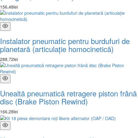
156
,
48
lei
Instalator pneumatic pentru burdufuri de
planetară (articulație homocinetică)
288
,
72
lei
Unealtă pneumatică retragere piston frână
disc (Brake Piston Rewind)
166
,
28
lei