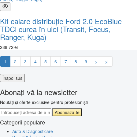
Kit calare distribuție Ford 2.0 EcoBlue
TDCi curea în ulei (Transit, Focus,
Ranger, Kuga)
288
,
72
lei
1
2
3
4
5
6
7
8
9
>
>|
Înapoi sus
Abonați-vă la newsletter
Noutăți și oferte exclusive pentru profesioniști
Abonează-te
Categorii populare
Auto & Diagnosticare