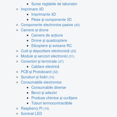
Surse reglabile de laborator
Imprimare 3D
Imprimante 3D
Piese și componente 3D
Componente electronice pasive
(40)
Camere și drone
Camere de acțiune
Drone și quadcoptere
Elicoptere și avioane RC
Cutii și depozitare electronică
(23)
Module și senzori electronici
(31)
Conectori și terminale
(37)
Cablare electrică
PCB și Protoboard
(32)
Șuruburi și fixări
(10)
Consumabile electronice
Consumabile diverse
Benzi și adezivi
Produse chimice și curățare
Tuburi termocontractibile
Raspberry Pi
(10)
Iluminat LED