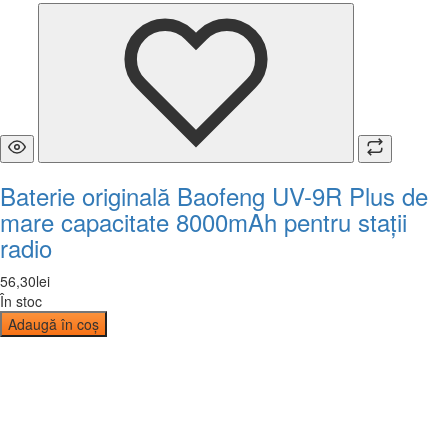
Baterie originală Baofeng UV-9R Plus de
mare capacitate 8000mAh pentru stații
radio
56
,
30
lei
În stoc
Adaugă în coș