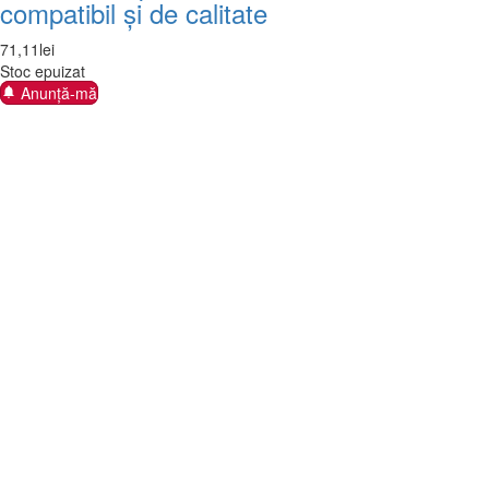
compatibil și de calitate
71
,
11
lei
Stoc epuizat
Anunță-mă