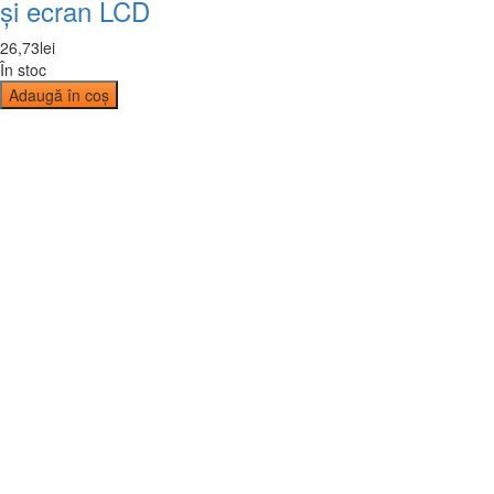
și ecran LCD
26
,
73
lei
În stoc
Adaugă în coș