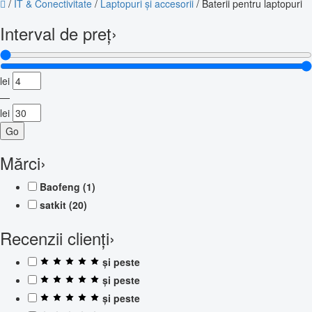
/
IT & Conectivitate
/
Laptopuri și accesorii
/
Baterii pentru laptopuri
Interval de preț
›
lei
—
lei
Go
Mărci
›
Baofeng
(1)
satkit
(20)
Recenzii clienți
›
și peste
și peste
și peste