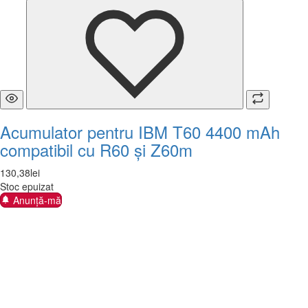
Acumulator pentru IBM T60 4400 mAh
compatibil cu R60 și Z60m
130
,
38
lei
Stoc epuizat
Anunță-mă