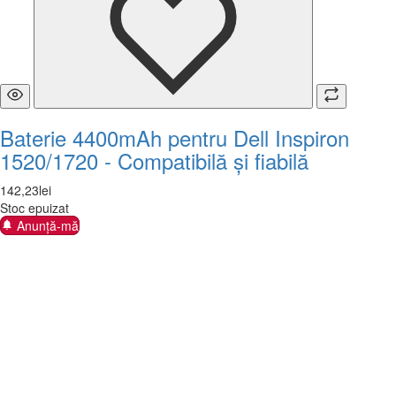
Baterie 4400mAh pentru Dell Inspiron
1520/1720 - Compatibilă și fiabilă
142
,
23
lei
Stoc epuizat
Anunță-mă