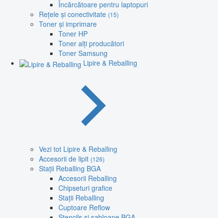
Încărcătoare pentru laptopuri
Rețele și conectivitate
(15)
Toner și imprimare
Toner HP
Toner alți producători
Toner Samsung
Lipire & Reballing
Vezi tot Lipire & Reballing
Accesorii de lipit
(126)
Stații Reballing BGA
Accesorii Reballing
Chipseturi grafice
Stații Reballing
Cuptoare Reflow
Stencils și șabloane BGA