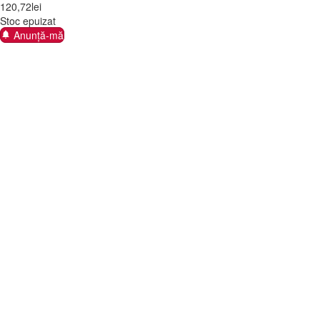
120
,
72
lei
Stoc epuizat
Anunță-mă