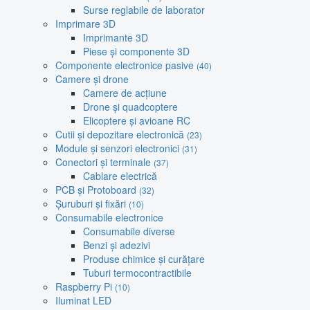
Surse reglabile de laborator
Imprimare 3D
Imprimante 3D
Piese și componente 3D
Componente electronice pasive
(40)
Camere și drone
Camere de acțiune
Drone și quadcoptere
Elicoptere și avioane RC
Cutii și depozitare electronică
(23)
Module și senzori electronici
(31)
Conectori și terminale
(37)
Cablare electrică
PCB și Protoboard
(32)
Șuruburi și fixări
(10)
Consumabile electronice
Consumabile diverse
Benzi și adezivi
Produse chimice și curățare
Tuburi termocontractibile
Raspberry Pi
(10)
Iluminat LED