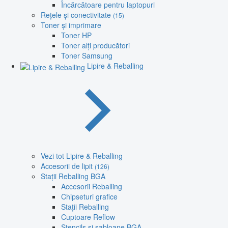
Încărcătoare pentru laptopuri
Rețele și conectivitate
(15)
Toner și imprimare
Toner HP
Toner alți producători
Toner Samsung
Lipire & Reballing
Vezi tot Lipire & Reballing
Accesorii de lipit
(126)
Stații Reballing BGA
Accesorii Reballing
Chipseturi grafice
Stații Reballing
Cuptoare Reflow
Stencils și șabloane BGA