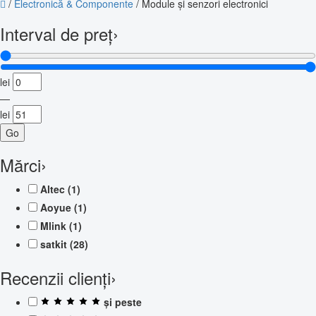
/
Electronică & Componente
/
Module și senzori electronici
Interval de preț
›
lei
—
lei
Go
Mărci
›
Altec
(1)
Aoyue
(1)
Mlink
(1)
satkit
(28)
Recenzii clienți
›
și peste