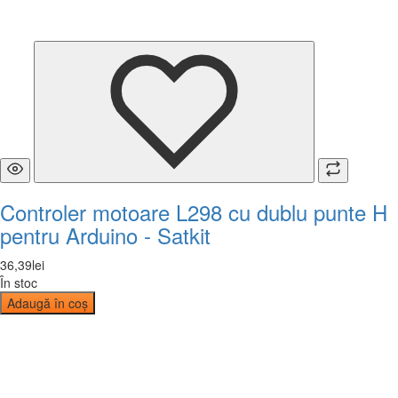
Controler motoare L298 cu dublu punte H
pentru Arduino - Satkit
36
,
39
lei
În stoc
Adaugă în coș