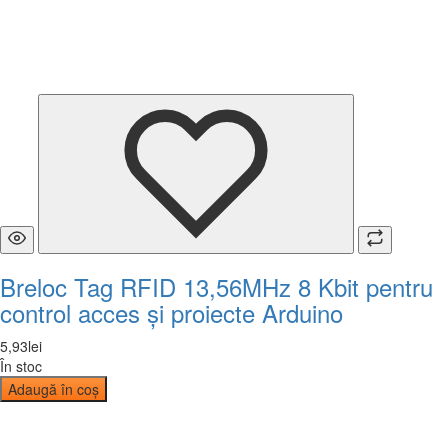
Breloc Tag RFID 13,56MHz 8 Kbit pentru
control acces și proiecte Arduino
5
,
93
lei
În stoc
Adaugă în coș