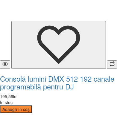
Consolă lumini DMX 512 192 canale
programabilă pentru DJ
195
,
56
lei
În stoc
Adaugă în coș