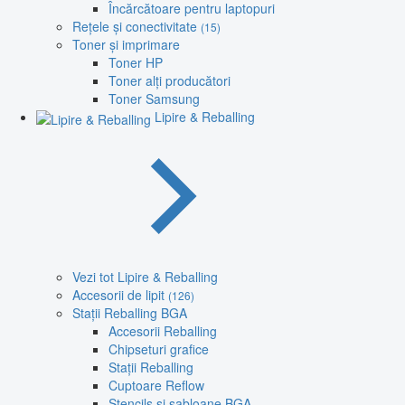
Încărcătoare pentru laptopuri
Rețele și conectivitate
(15)
Toner și imprimare
Toner HP
Toner alți producători
Toner Samsung
Lipire & Reballing
Vezi tot Lipire & Reballing
Accesorii de lipit
(126)
Stații Reballing BGA
Accesorii Reballing
Chipseturi grafice
Stații Reballing
Cuptoare Reflow
Stencils și șabloane BGA