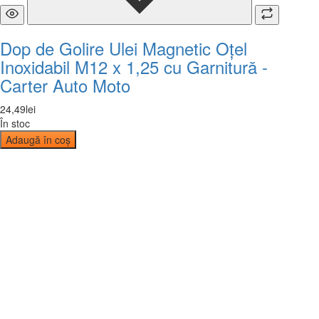
Dop de Golire Ulei Magnetic Oțel
Inoxidabil M12 x 1,25 cu Garnitură -
Carter Auto Moto
24
,
49
lei
În stoc
Adaugă în coș