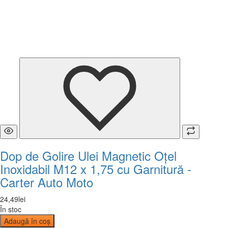
Dop de Golire Ulei Magnetic Oțel
Inoxidabil M12 x 1,75 cu Garnitură -
Carter Auto Moto
24
,
49
lei
În stoc
Adaugă în coș