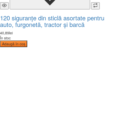
120 siguranțe din sticlă asortate pentru
auto, furgonetă, tractor și barcă
40
,
89
lei
În stoc
Adaugă în coș