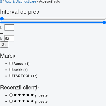
/
Auto & Diagnosticare
/
Accesorii auto
Interval de preț
›
lei
—
lei
Go
Mărci
›
Autool
(1)
satkit
(6)
TSX TOOL
(17)
Recenzii clienți
›
și peste
și peste