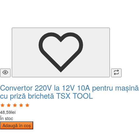
Convertor 220V la 12V 10A pentru mașină
cu priză brichetă TSX TOOL
48
,
59
lei
În stoc
Adaugă în coș