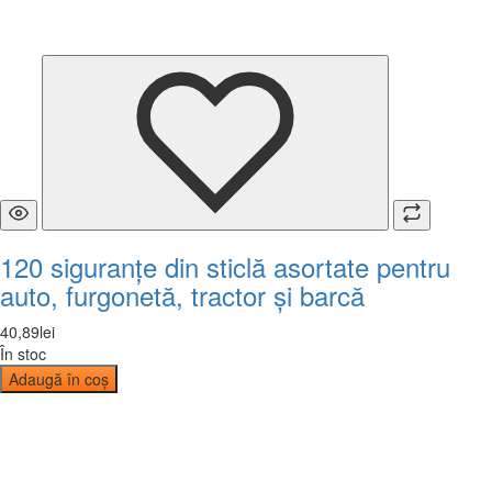
120 siguranțe din sticlă asortate pentru
auto, furgonetă, tractor și barcă
40
,
89
lei
În stoc
Adaugă în coș