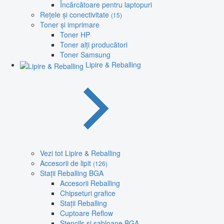
Încărcătoare pentru laptopuri
Rețele și conectivitate
(15)
Toner și imprimare
Toner HP
Toner alți producători
Toner Samsung
Lipire & Reballing
Vezi tot Lipire & Reballing
Accesorii de lipit
(126)
Stații Reballing BGA
Accesorii Reballing
Chipseturi grafice
Stații Reballing
Cuptoare Reflow
Stencils și șabloane BGA