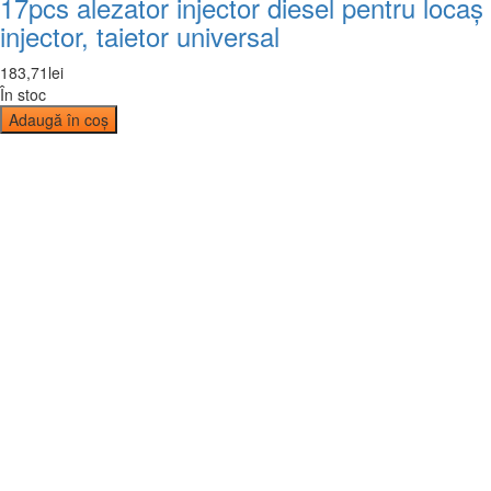
17pcs alezator injector diesel pentru locaș
injector, taietor universal
183
,
71
lei
În stoc
Adaugă în coș