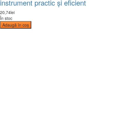
instrument practic și eficient
20
,
74
lei
În stoc
Adaugă în coș