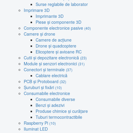
Surse reglabile de laborator
Imprimare 3D
Imprimante 3D
Piese și componente 3D
Componente electronice pasive
(40)
Camere și drone
Camere de acțiune
Drone și quadcoptere
Elicoptere și avioane RC
Cutii și depozitare electronică
(23)
Module și senzori electronici
(31)
Conectori și terminale
(37)
Cablare electrică
PCB și Protoboard
(32)
Șuruburi și fixări
(10)
Consumabile electronice
Consumabile diverse
Benzi și adezivi
Produse chimice și curățare
Tuburi termocontractibile
Raspberry Pi
(10)
Iluminat LED