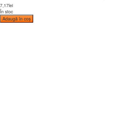
7
,
17
lei
În stoc
Adaugă în coș