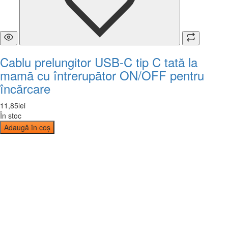
Cablu prelungitor USB-C tip C tată la
mamă cu întrerupător ON/OFF pentru
încărcare
11
,
85
lei
În stoc
Adaugă în coș