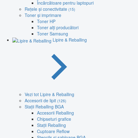
Încărcătoare pentru laptopuri
Rețele și conectivitate
(15)
Toner și imprimare
Toner HP
Toner alți producători
Toner Samsung
Lipire & Reballing
Vezi tot Lipire & Reballing
Accesorii de lipit
(126)
Stații Reballing BGA
Accesorii Reballing
Chipseturi grafice
Stații Reballing
Cuptoare Reflow
Stencils și șabloane BGA