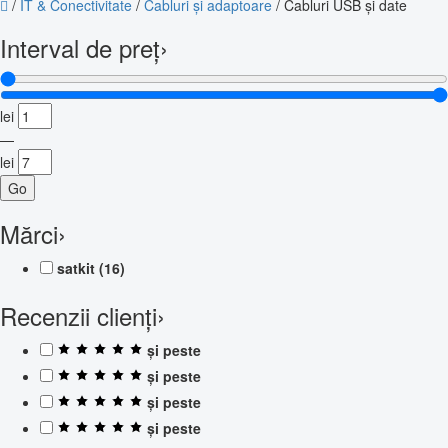
/
IT & Conectivitate
/
Cabluri și adaptoare
/
Cabluri USB și date
Interval de preț
›
lei
—
lei
Go
Mărci
›
satkit
(16)
Recenzii clienți
›
și peste
și peste
și peste
și peste