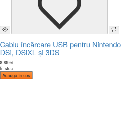
Cablu încărcare USB pentru Nintendo
DSi, DSiXL și 3DS
8
,
89
lei
În stoc
Adaugă în coș