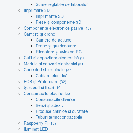
Surse reglabile de laborator
Imprimare 3D
Imprimante 3D
Piese și componente 3D
Componente electronice pasive
(40)
Camere și drone
Camere de acțiune
Drone și quadcoptere
Elicoptere și avioane RC
Cutii și depozitare electronică
(23)
Module și senzori electronici
(31)
Conectori și terminale
(37)
Cablare electrică
PCB și Protoboard
(32)
Șuruburi și fixări
(10)
Consumabile electronice
Consumabile diverse
Benzi și adezivi
Produse chimice și curățare
Tuburi termocontractibile
Raspberry Pi
(10)
Iluminat LED