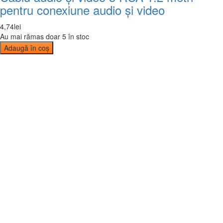
pentru conexiune audio și video
4
,
74
lei
Au mai rămas doar 5 în stoc
Adaugă în coș