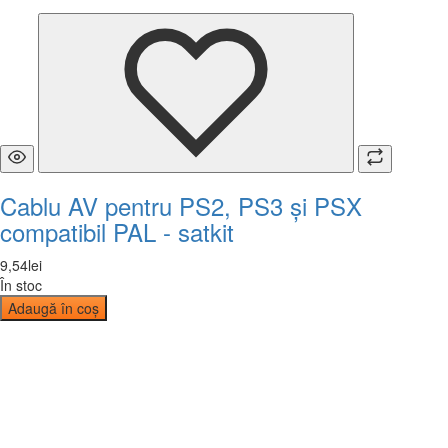
Cablu AV pentru PS2, PS3 și PSX
compatibil PAL - satkit
9
,
54
lei
În stoc
Adaugă în coș