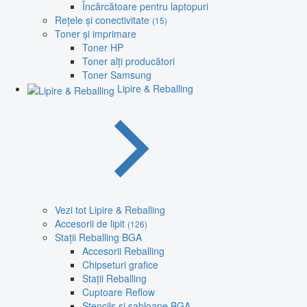
Încărcătoare pentru laptopuri
Rețele și conectivitate
(15)
Toner și imprimare
Toner HP
Toner alți producători
Toner Samsung
Lipire & Reballing
Vezi tot Lipire & Reballing
Accesorii de lipit
(126)
Stații Reballing BGA
Accesorii Reballing
Chipseturi grafice
Stații Reballing
Cuptoare Reflow
Stencils și șabloane BGA