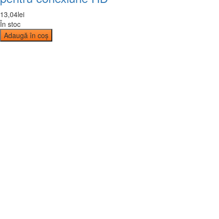
13
,
04
lei
În stoc
Adaugă în coș