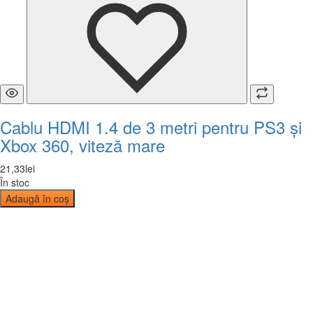
Cablu HDMI 1.4 de 3 metri pentru PS3 și
Xbox 360, viteză mare
21
,
33
lei
În stoc
Adaugă în coș