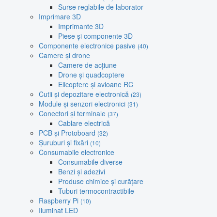
Surse reglabile de laborator
Imprimare 3D
Imprimante 3D
Piese și componente 3D
Componente electronice pasive
(40)
Camere și drone
Camere de acțiune
Drone și quadcoptere
Elicoptere și avioane RC
Cutii și depozitare electronică
(23)
Module și senzori electronici
(31)
Conectori și terminale
(37)
Cablare electrică
PCB și Protoboard
(32)
Șuruburi și fixări
(10)
Consumabile electronice
Consumabile diverse
Benzi și adezivi
Produse chimice și curățare
Tuburi termocontractibile
Raspberry Pi
(10)
Iluminat LED