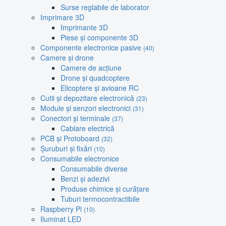
Surse reglabile de laborator
Imprimare 3D
Imprimante 3D
Piese și componente 3D
Componente electronice pasive
(40)
Camere și drone
Camere de acțiune
Drone și quadcoptere
Elicoptere și avioane RC
Cutii și depozitare electronică
(23)
Module și senzori electronici
(31)
Conectori și terminale
(37)
Cablare electrică
PCB și Protoboard
(32)
Șuruburi și fixări
(10)
Consumabile electronice
Consumabile diverse
Benzi și adezivi
Produse chimice și curățare
Tuburi termocontractibile
Raspberry Pi
(10)
Iluminat LED