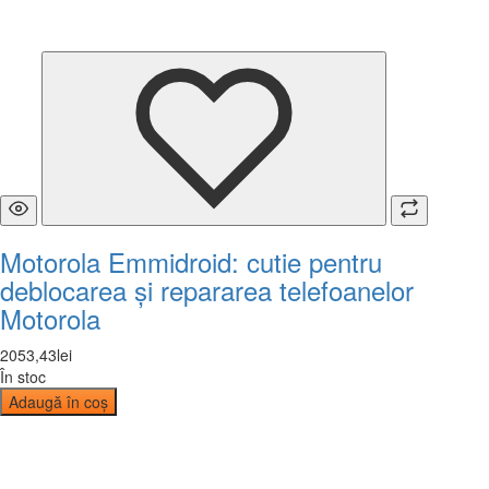
Motorola Emmidroid: cutie pentru
deblocarea și repararea telefoanelor
Motorola
2053
,
43
lei
În stoc
Adaugă în coș