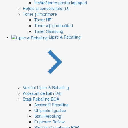
Încărcătoare pentru laptopuri
Rețele și conectivitate
(15)
Toner și imprimare
Toner HP
Toner alți producători
Toner Samsung
Lipire & Reballing
Vezi tot Lipire & Reballing
Accesorii de lipit
(126)
Stații Reballing BGA
Accesorii Reballing
Chipseturi grafice
Stații Reballing
Cuptoare Reflow
Stencils și șabloane BGA