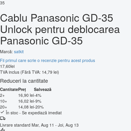
Cablu Panasonic GD-35
Unlock pentru deblocarea
Panasonic GD-35
Marcă:
satkit
Fii primul care scrie o recenzie pentru acest produs
17
,
60
lei
TVA inclus
(Fără TVA: 14,79 lei)
Reduceri la cantitate
Cantitate
Preț
Salvează
2+
16,90 lei
-4%
10+
16,02 lei
-9%
20+
14,08 lei
-20%
În stoc - Se expediază imediat
Livrare standard
Mar, Aug 11 - Joi, Aug 13