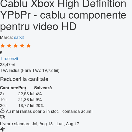
Cablu Xbox High Definition
YPbPr - cablu componente
pentru video HD
Marcă:
satkit
5
1 recenzii
23
,
47
lei
TVA inclus
(Fără TVA: 19,72 lei)
Reduceri la cantitate
Cantitate
Preț
Salvează
2+
22,53 lei
-4%
10+
21,36 lei
-9%
20+
18,77 lei
-20%
Au mai rămas doar 5 în stoc - comandă acum!
Livrare standard
Joi, Aug 13 - Lun, Aug 17