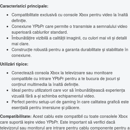
Caracteristici principale:
Compatibilitate exclusivă cu console Xbox pentru video la înaltă
definiție.
Conexiune YPbPr care permite o transmisie a semnalului video
superioară cablurilor standard.
Îmbunătățire vizibilă a calității imaginii, cu culori mai vii și detalii
mai clare.
Construcție robustă pentru a garanta durabilitate și stabilitate în
conexiune.
Utilizări tipice:
Conectează consola Xbox la televizoare sau monitoare
compatibile cu intrare YPbPr pentru a te bucura de jocuri și
conținut multimedia la înaltă definiție.
Ideal pentru utilizatorii care vor să îmbunătățească experiența
vizuală fără a-și schimba echipamentul video.
Perfect pentru setup-uri de gaming în care calitatea grafică este
esențială pentru imersiune și plăcere.
Compatibilitate:
Acest cablu este compatibil cu toate consolele Xbox
care suportă ieșire video YPbPr. Este important să verifici dacă
televizorul sau monitorul are intrare pentru cablu componente pentru a