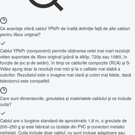
Ce avantaje oferă cablul YPbPr de înaltă definiție față de alte cabluri
pentru Xbox original?
Cablul YPbPr (component) permite obținerea celei mai mari rezoluții
video suportate de Xbox original (până la 480p, 720p sau 1080i, în
funcție de joc și de setări), în timp ce cablurile compozite (RCA) și S-
Video ajung doar la rezoluții mai mici și la o calitate mai slabă a
culorilor. Rezultatul este o imagine mai clară și culori mai fidele, dacă
televizorul este compatibil.
Care sunt dimensiunile, greutatea și materialele cablului și ce include
cutia?
Cablul are o lungime standard de aproximativ 1,8 m, o greutate de
200–250 g și este fabricat cu izolație din PVC și conectori metalici
nichelati. Cutia include doar cablul; nu sunt incluse adaptoare sau