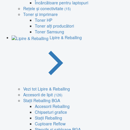
Încărcătoare pentru laptopuri
Rețele și conectivitate
(15)
Toner și imprimare
Toner HP
Toner alți producători
Toner Samsung
Lipire & Reballing
Vezi tot Lipire & Reballing
Accesorii de lipit
(126)
Stații Reballing BGA
Accesorii Reballing
Chipseturi grafice
Stații Reballing
Cuptoare Reflow
Stencils și șabloane BGA