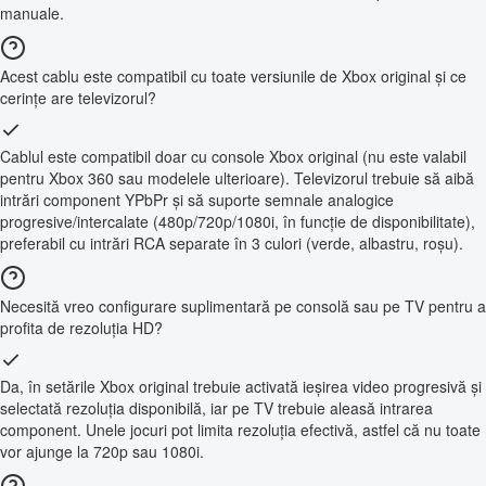
manuale.
Acest cablu este compatibil cu toate versiunile de Xbox original și ce
cerințe are televizorul?
Cablul este compatibil doar cu console Xbox original (nu este valabil
pentru Xbox 360 sau modelele ulterioare). Televizorul trebuie să aibă
intrări component YPbPr și să suporte semnale analogice
progresive/intercalate (480p/720p/1080i, în funcție de disponibilitate),
preferabil cu intrări RCA separate în 3 culori (verde, albastru, roșu).
Necesită vreo configurare suplimentară pe consolă sau pe TV pentru a
profita de rezoluția HD?
Da, în setările Xbox original trebuie activată ieșirea video progresivă și
selectată rezoluția disponibilă, iar pe TV trebuie aleasă intrarea
component. Unele jocuri pot limita rezoluția efectivă, astfel că nu toate
vor ajunge la 720p sau 1080i.