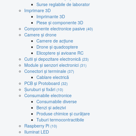
Surse reglabile de laborator
Imprimare 3D
Imprimante 3D
Piese și componente 3D
Componente electronice pasive
(40)
Camere și drone
Camere de acțiune
Drone și quadcoptere
Elicoptere și avioane RC
Cutii și depozitare electronică
(23)
Module și senzori electronici
(31)
Conectori și terminale
(37)
Cablare electrică
PCB și Protoboard
(32)
Șuruburi și fixări
(10)
Consumabile electronice
Consumabile diverse
Benzi și adezivi
Produse chimice și curățare
Tuburi termocontractibile
Raspberry Pi
(10)
Iluminat LED