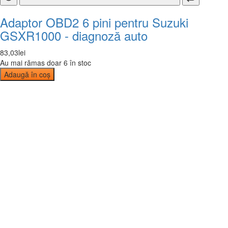
Adaptor OBD2 6 pini pentru Suzuki
GSXR1000 - diagnoză auto
83
,
03
lei
Au mai rămas doar 6 în stoc
Adaugă în coș