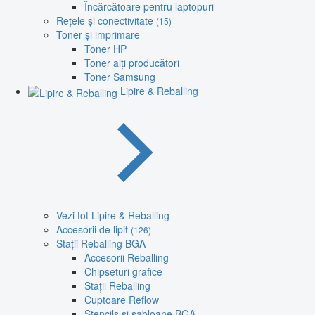
Încărcătoare pentru laptopuri
Rețele și conectivitate
(15)
Toner și imprimare
Toner HP
Toner alți producători
Toner Samsung
Lipire & Reballing
Vezi tot Lipire & Reballing
Accesorii de lipit
(126)
Stații Reballing BGA
Accesorii Reballing
Chipseturi grafice
Stații Reballing
Cuptoare Reflow
Stencils și șabloane BGA