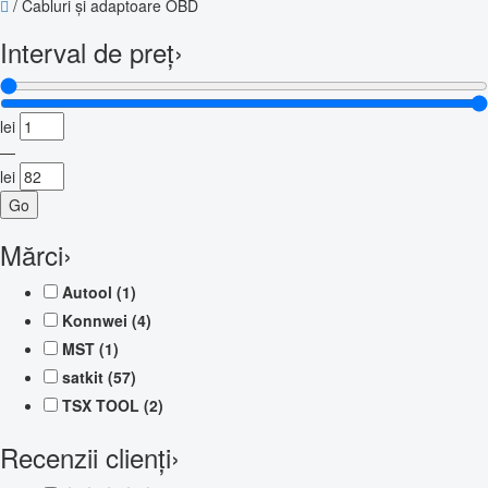
/
Cabluri și adaptoare OBD
Interval de preț
›
lei
—
lei
Go
Mărci
›
Autool
(1)
Konnwei
(4)
MST
(1)
satkit
(57)
TSX TOOL
(2)
Recenzii clienți
›