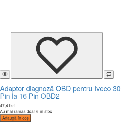
Adaptor diagnoză OBD pentru Iveco 30
Pin la 16 Pin OBD2
47
,
41
lei
Au mai rămas doar 6 în stoc
Adaugă în coș