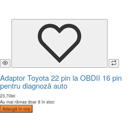
Adaptor Toyota 22 pin la OBDII 16 pin
pentru diagnoză auto
23
,
70
lei
Au mai rămas doar 8 în stoc
Adaugă în coș