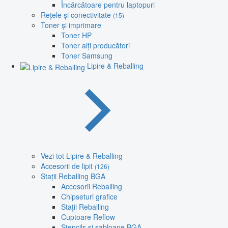
Încărcătoare pentru laptopuri
Rețele și conectivitate
(15)
Toner și imprimare
Toner HP
Toner alți producători
Toner Samsung
Lipire & Reballing
Vezi tot Lipire & Reballing
Accesorii de lipit
(126)
Stații Reballing BGA
Accesorii Reballing
Chipseturi grafice
Stații Reballing
Cuptoare Reflow
Stencils și șabloane BGA