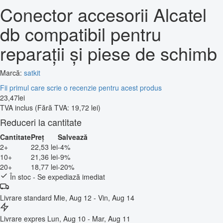
Conector accesorii Alcatel
db compatibil pentru
reparații și piese de schimb
Marcă:
satkit
Fii primul care scrie o recenzie pentru acest produs
23
,
47
lei
TVA inclus
(Fără TVA: 19,72 lei)
Reduceri la cantitate
Cantitate
Preț
Salvează
2+
22,53 lei
-4%
10+
21,36 lei
-9%
20+
18,77 lei
-20%
În stoc - Se expediază imediat
Livrare standard
Mie, Aug 12 - Vin, Aug 14
Livrare expres
Lun, Aug 10 - Mar, Aug 11