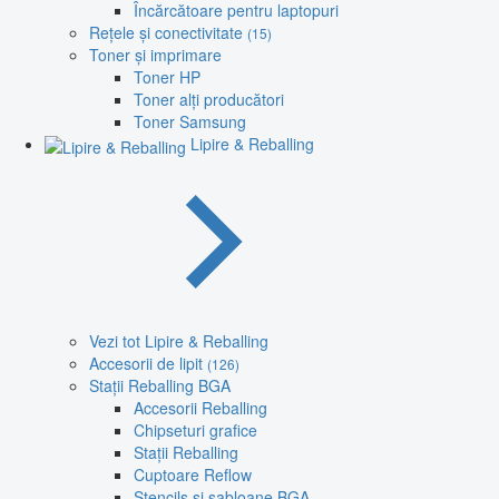
Încărcătoare pentru laptopuri
Rețele și conectivitate
(15)
Toner și imprimare
Toner HP
Toner alți producători
Toner Samsung
Lipire & Reballing
Vezi tot Lipire & Reballing
Accesorii de lipit
(126)
Stații Reballing BGA
Accesorii Reballing
Chipseturi grafice
Stații Reballing
Cuptoare Reflow
Stencils și șabloane BGA