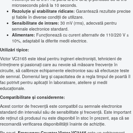
microseconds până la 10 seconds.
Rezoluție și stabilitate ridicate:
Garantează rezultate precise
și fiabile în diverse condiții de utilizare.
Sensibilitate de intrare:
30 mV (rms), adecvată pentru
semnale electronice standard.
Alimentare:
Funcționează cu curent alternativ de 110/220 V ±
10%, adaptabil la diferite medii electrice.
Utilizări tipice:
Victor VC3165 este ideal pentru ingineri electroniști, tehnicieni de
întreținere și pasionați care au nevoie să măsoare frecvențe în
circuite, să calibreze echipamente electronice sau să efectueze teste
de semnal. Domeniul larg și capacitatea de a regla timpul de poartă îl
fac potrivit pentru aplicații în laboratoare, ateliere și medii
educaționale.
Compatibilitate și considerente:
Acest contor de frecvență este compatibil cu semnale electronice
standard din intervalul său de sensibilitate și frecvență. Este important
de reținut că produsul nu este disponibil în stoc în prezent, așa că se
recomandă verificarea disponibilității înainte de achiziție.
Pe scurt,
Frequency Counter Victor VC3165
este un echipament