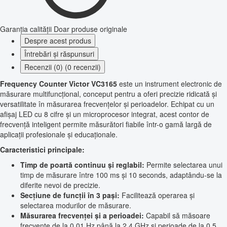
Garanția calității
Doar produse originale
Despre acest produs
Întrebări și răspunsuri
Recenzii (0) (0 recenzii)
Frequency Counter Victor VC3165
este un instrument electronic de
măsurare multifuncțional, conceput pentru a oferi precizie ridicată și
versatilitate în măsurarea frecvențelor și perioadelor. Echipat cu un
afișaj LED cu 8 cifre și un microprocesor integrat, acest contor de
frecvență inteligent permite măsurători fiabile într-o gamă largă de
aplicații profesionale și educaționale.
Caracteristici principale:
Timp de poartă continuu și reglabil:
Permite selectarea unui
timp de măsurare între 100 ms și 10 seconds, adaptându-se la
diferite nevoi de precizie.
Secțiune de funcții în 3 pași:
Facilitează operarea și
selectarea modurilor de măsurare.
Măsurarea frecvenței și a perioadei:
Capabil să măsoare
frecvențe de la 0.01 Hz până la 2.4 GHz și perioade de la 0.5