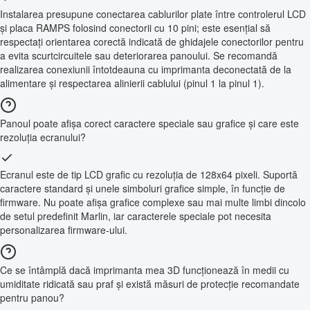
Instalarea presupune conectarea cablurilor plate între controlerul LCD
și placa RAMPS folosind conectorii cu 10 pini; este esențial să
respectați orientarea corectă indicată de ghidajele conectorilor pentru
a evita scurtcircuitele sau deteriorarea panoului. Se recomandă
realizarea conexiunii întotdeauna cu imprimanta deconectată de la
alimentare și respectarea alinierii cablului (pinul 1 la pinul 1).
Panoul poate afișa corect caractere speciale sau grafice și care este
rezoluția ecranului?
Ecranul este de tip LCD grafic cu rezoluția de 128x64 pixeli. Suportă
caractere standard și unele simboluri grafice simple, în funcție de
firmware. Nu poate afișa grafice complexe sau mai multe limbi dincolo
de setul predefinit Marlin, iar caracterele speciale pot necesita
personalizarea firmware-ului.
Ce se întâmplă dacă imprimanta mea 3D funcționează în medii cu
umiditate ridicată sau praf și există măsuri de protecție recomandate
pentru panou?