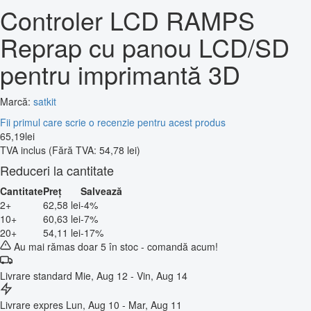
Controler LCD RAMPS
Reprap cu panou LCD/SD
pentru imprimantă 3D
Marcă:
satkit
Fii primul care scrie o recenzie pentru acest produs
65
,
19
lei
TVA inclus
(Fără TVA: 54,78 lei)
Reduceri la cantitate
Cantitate
Preț
Salvează
2+
62,58 lei
-4%
10+
60,63 lei
-7%
20+
54,11 lei
-17%
Au mai rămas doar 5 în stoc - comandă acum!
Livrare standard
Mie, Aug 12 - Vin, Aug 14
Livrare expres
Lun, Aug 10 - Mar, Aug 11