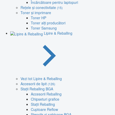
Încărcătoare pentru laptopuri
Rețele și conectivitate
(15)
Toner și imprimare
Toner HP
Toner alți producători
Toner Samsung
Lipire & Reballing
Vezi tot Lipire & Reballing
Accesorii de lipit
(126)
Stații Reballing BGA
Accesorii Reballing
Chipseturi grafice
Stații Reballing
Cuptoare Reflow
Stencils și șabloane BGA