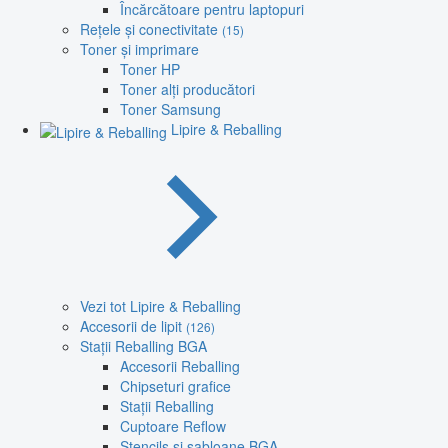
Încărcătoare pentru laptopuri
Rețele și conectivitate
(15)
Toner și imprimare
Toner HP
Toner alți producători
Toner Samsung
Lipire & Reballing
Vezi tot Lipire & Reballing
Accesorii de lipit
(126)
Stații Reballing BGA
Accesorii Reballing
Chipseturi grafice
Stații Reballing
Cuptoare Reflow
Stencils și șabloane BGA