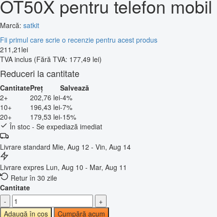
OT50X pentru telefon mobil
Marcă:
satkit
Fii primul care scrie o recenzie pentru acest produs
211
,
21
lei
TVA inclus
(Fără TVA: 177,49 lei)
Reduceri la cantitate
Cantitate
Preț
Salvează
2+
202,76 lei
-4%
10+
196,43 lei
-7%
20+
179,53 lei
-15%
În stoc - Se expediază imediat
Livrare standard
Mie, Aug 12 - Vin, Aug 14
Livrare expres
Lun, Aug 10 - Mar, Aug 11
Retur în 30 zile
Cantitate
-
+
Adaugă în coș
Cumpără acum