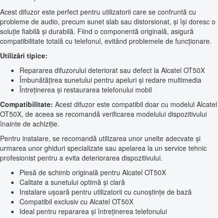
Acest difuzor este perfect pentru utilizatorii care se confruntă cu
probleme de audio, precum sunet slab sau distorsionat, și își doresc o
soluție fiabilă și durabilă. Fiind o componentă originală, asigură
compatibilitate totală cu telefonul, evitând problemele de funcționare.
Utilizări tipice:
Repararea difuzorului deteriorat sau defect la Alcatel OT50X
Îmbunătățirea sunetului pentru apeluri și redare multimedia
Întreținerea și restaurarea telefonului mobil
Compatibilitate:
Acest difuzor este compatibil doar cu modelul Alcatel
OT50X, de aceea se recomandă verificarea modelului dispozitivului
înainte de achiziție.
Pentru instalare, se recomandă utilizarea unor unelte adecvate și
urmarea unor ghiduri specializate sau apelarea la un service tehnic
profesionist pentru a evita deteriorarea dispozitivului.
Piesă de schimb originală pentru Alcatel OT50X
Calitate a sunetului optimă și clară
Instalare ușoară pentru utilizatorii cu cunoștințe de bază
Compatibil exclusiv cu Alcatel OT50X
Ideal pentru repararea și întreținerea telefonului