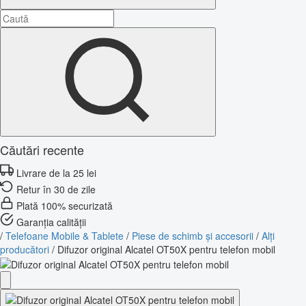
Căutări recente
Livrare de la 25 lei
Retur în 30 de zile
Plată 100% securizată
Garanția calității
/
Telefoane Mobile & Tablete
/
Piese de schimb și accesorii
/
Alți
producători
/
Difuzor original Alcatel OT50X pentru telefon mobil