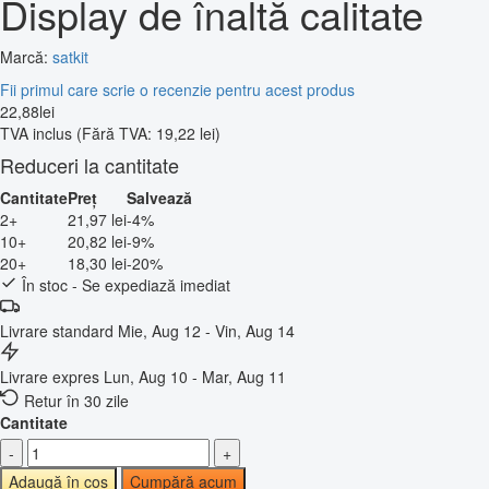
Display de înaltă calitate
Marcă:
satkit
Fii primul care scrie o recenzie pentru acest produs
22
,
88
lei
TVA inclus
(Fără TVA: 19,22 lei)
Reduceri la cantitate
Cantitate
Preț
Salvează
2+
21,97 lei
-4%
10+
20,82 lei
-9%
20+
18,30 lei
-20%
În stoc - Se expediază imediat
Livrare standard
Mie, Aug 12 - Vin, Aug 14
Livrare expres
Lun, Aug 10 - Mar, Aug 11
Retur în 30 zile
Cantitate
-
+
Adaugă în coș
Cumpără acum