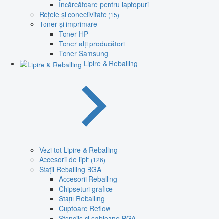
Încărcătoare pentru laptopuri
Rețele și conectivitate
(15)
Toner și imprimare
Toner HP
Toner alți producători
Toner Samsung
Lipire & Reballing
Vezi tot Lipire & Reballing
Accesorii de lipit
(126)
Stații Reballing BGA
Accesorii Reballing
Chipseturi grafice
Stații Reballing
Cuptoare Reflow
Stencils și șabloane BGA