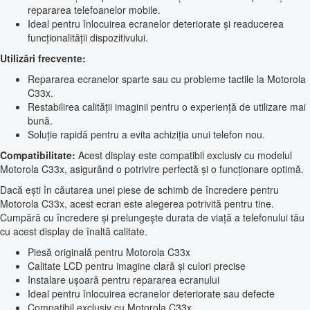
repararea telefoanelor mobile.
Ideal pentru înlocuirea ecranelor deteriorate și readucerea
funcționalității dispozitivului.
Utilizări frecvente:
Repararea ecranelor sparte sau cu probleme tactile la Motorola
C33x.
Restabilirea calității imaginii pentru o experiență de utilizare mai
bună.
Soluție rapidă pentru a evita achiziția unui telefon nou.
Compatibilitate:
Acest display este compatibil exclusiv cu modelul
Motorola C33x, asigurând o potrivire perfectă și o funcționare optimă.
Dacă ești în căutarea unei piese de schimb de încredere pentru
Motorola C33x, acest ecran este alegerea potrivită pentru tine.
Cumpără cu încredere și prelungește durata de viață a telefonului tău
cu acest display de înaltă calitate.
Piesă originală pentru Motorola C33x
Calitate LCD pentru imagine clară și culori precise
Instalare ușoară pentru repararea ecranului
Ideal pentru înlocuirea ecranelor deteriorate sau defecte
Compatibil exclusiv cu Motorola C33x