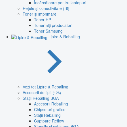
Încărcătoare pentru laptopuri
Rețele și conectivitate
(15)
Toner și imprimare
Toner HP
Toner alți producători
Toner Samsung
Lipire & Reballing
Vezi tot Lipire & Reballing
Accesorii de lipit
(126)
Stații Reballing BGA
Accesorii Reballing
Chipseturi grafice
Stații Reballing
Cuptoare Reflow
Stencils și șabloane BGA