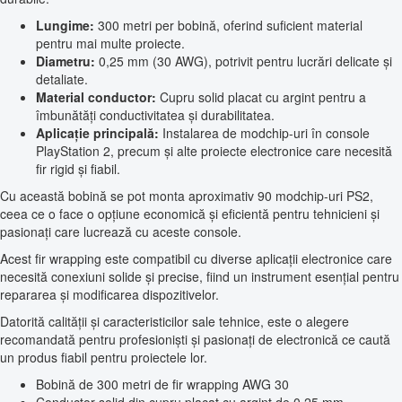
Lungime:
300 metri per bobină, oferind suficient material
pentru mai multe proiecte.
Diametru:
0,25 mm (30 AWG), potrivit pentru lucrări delicate și
detaliate.
Material conductor:
Cupru solid placat cu argint pentru a
îmbunătăți conductivitatea și durabilitatea.
Aplicație principală:
Instalarea de modchip-uri în console
PlayStation 2, precum și alte proiecte electronice care necesită
fir rigid și fiabil.
Cu această bobină se pot monta aproximativ 90 modchip-uri PS2,
ceea ce o face o opțiune economică și eficientă pentru tehnicieni și
pasionați care lucrează cu aceste console.
Acest fir wrapping este compatibil cu diverse aplicații electronice care
necesită conexiuni solide și precise, fiind un instrument esențial pentru
repararea și modificarea dispozitivelor.
Datorită calității și caracteristicilor sale tehnice, este o alegere
recomandată pentru profesioniști și pasionați de electronică ce caută
un produs fiabil pentru proiectele lor.
Bobină de 300 metri de fir wrapping AWG 30