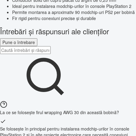
Conductor solid din cupru placat cu argint de 0,25 mm
Ideal pentru instalarea modchip-urilor în console PlayStation 2
Permite montarea a aproximativ 90 modchip-uri PS2 per bobină
Fir rigid pentru conexiuni precise și durabile
Întrebări și răspunsuri ale clienților
Pune o întrebare
La ce se folosește firul wrapping AWG 30 din această bobină?
Se folosește în principal pentru instalarea modchip-urilor în console
PlayStation 2 și în alte proiecte electronice care necesită conexiuni