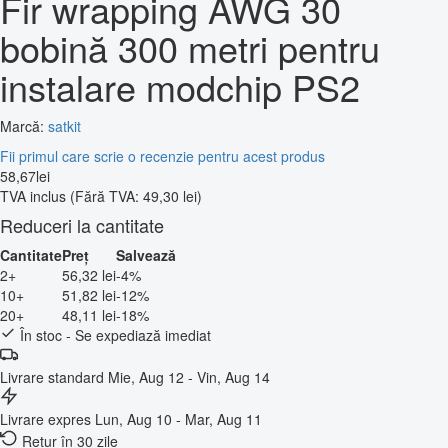
Fir wrapping AWG 30
bobină 300 metri pentru
instalare modchip PS2
Marcă:
satkit
Fii primul care scrie o recenzie pentru acest produs
58
,
67
lei
TVA inclus
(Fără TVA: 49,30 lei)
Reduceri la cantitate
Cantitate
Preț
Salvează
2+
56,32 lei
-4%
10+
51,82 lei
-12%
20+
48,11 lei
-18%
În stoc - Se expediază imediat
Livrare standard
Mie, Aug 12 - Vin, Aug 14
Livrare expres
Lun, Aug 10 - Mar, Aug 11
Retur în 30 zile