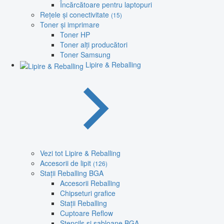
Încărcătoare pentru laptopuri
Rețele și conectivitate
(15)
Toner și imprimare
Toner HP
Toner alți producători
Toner Samsung
Lipire & Reballing
Vezi tot Lipire & Reballing
Accesorii de lipit
(126)
Stații Reballing BGA
Accesorii Reballing
Chipseturi grafice
Stații Reballing
Cuptoare Reflow
Stencils și șabloane BGA