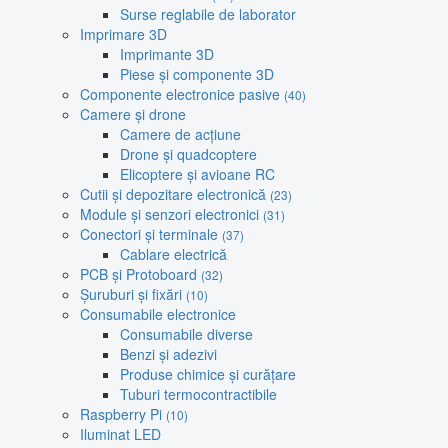
Surse reglabile de laborator
Imprimare 3D
Imprimante 3D
Piese și componente 3D
Componente electronice pasive
(40)
Camere și drone
Camere de acțiune
Drone și quadcoptere
Elicoptere și avioane RC
Cutii și depozitare electronică
(23)
Module și senzori electronici
(31)
Conectori și terminale
(37)
Cablare electrică
PCB și Protoboard
(32)
Șuruburi și fixări
(10)
Consumabile electronice
Consumabile diverse
Benzi și adezivi
Produse chimice și curățare
Tuburi termocontractibile
Raspberry Pi
(10)
Iluminat LED