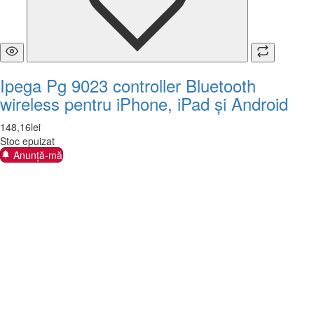
Ipega Pg 9023 controller Bluetooth
wireless pentru iPhone, iPad și Android
148
,
16
lei
Stoc epuizat
Anunță-mă