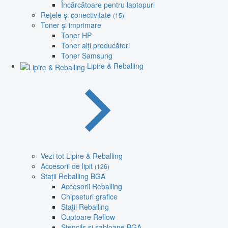
Încărcătoare pentru laptopuri
Rețele și conectivitate
(15)
Toner și imprimare
Toner HP
Toner alți producători
Toner Samsung
Lipire & Reballing
Vezi tot Lipire & Reballing
Accesorii de lipit
(126)
Stații Reballing BGA
Accesorii Reballing
Chipseturi grafice
Stații Reballing
Cuptoare Reflow
Stencils și șabloane BGA