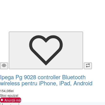
Ipega Pg 9028 controller Bluetooth
wireless pentru iPhone, iPad, Android
154
,
08
lei
Stoc epuizat
Anunță-mă