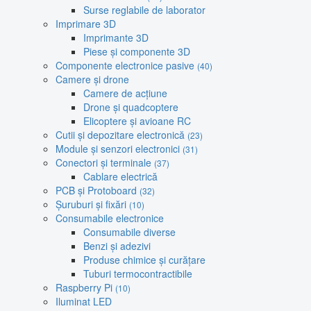
Surse reglabile de laborator
Imprimare 3D
Imprimante 3D
Piese și componente 3D
Componente electronice pasive
(40)
Camere și drone
Camere de acțiune
Drone și quadcoptere
Elicoptere și avioane RC
Cutii și depozitare electronică
(23)
Module și senzori electronici
(31)
Conectori și terminale
(37)
Cablare electrică
PCB și Protoboard
(32)
Șuruburi și fixări
(10)
Consumabile electronice
Consumabile diverse
Benzi și adezivi
Produse chimice și curățare
Tuburi termocontractibile
Raspberry Pi
(10)
Iluminat LED