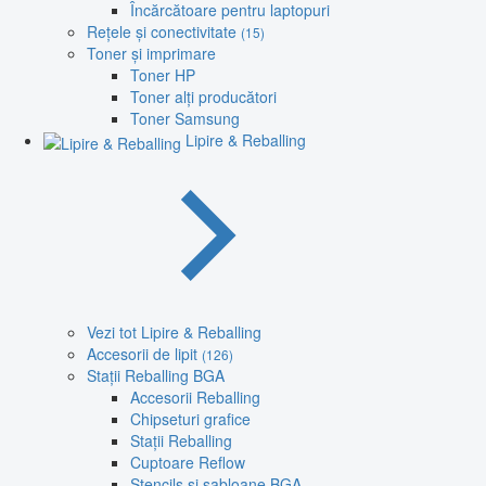
Încărcătoare pentru laptopuri
Rețele și conectivitate
(15)
Toner și imprimare
Toner HP
Toner alți producători
Toner Samsung
Lipire & Reballing
Vezi tot Lipire & Reballing
Accesorii de lipit
(126)
Stații Reballing BGA
Accesorii Reballing
Chipseturi grafice
Stații Reballing
Cuptoare Reflow
Stencils și șabloane BGA