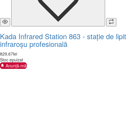
Kada Infrared Station 863 - stație de lipit
infraroșu profesională
829
,
67
lei
Stoc epuizat
Anunță-mă