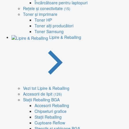
Încărcătoare pentru laptopuri
Rețele și conectivitate
(15)
Toner și imprimare
Toner HP
Toner alți producători
Toner Samsung
Lipire & Reballing
Vezi tot Lipire & Reballing
Accesorii de lipit
(126)
Stații Reballing BGA
Accesorii Reballing
Chipseturi grafice
Stații Reballing
Cuptoare Reflow
Stencils și șabloane BGA