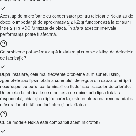
Acest tip de microfoane cu condensator pentru telefoane Nokia au de
obicei o impedanță de aproximativ 2,2 kΩ și funcționează la tensiuni
între 2 și 3 VDC furnizate de placă. În afara acestor intervale,
performanța poate fi afectată.
Ce probleme pot apărea după instalare și cum se disting de defectele
de fabricație?
După instalare, cele mai frecvente probleme sunt sunetul slab,
zgomotele sau lipsa totală a sunetului, de regulă din cauza unei lipiri
necorespunzătoare, contaminării cu fludor sau traseelor deteriorate.
Defectele de fabricație se manifestă de obicei prin lipsa totală a
răspunsului, chiar și cu lipire corectă; este întotdeauna recomandat să
măsurați mai întâi continuitatea și polaritatea.
Cu ce modele Nokia este compatibil acest microfon?