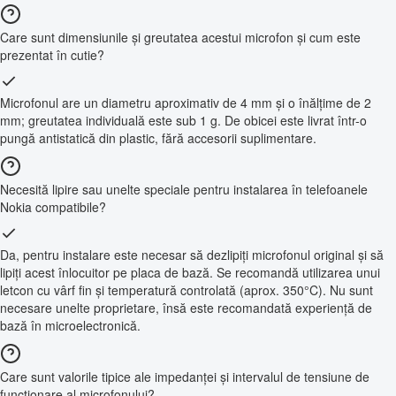
Care sunt dimensiunile și greutatea acestui microfon și cum este
prezentat în cutie?
Microfonul are un diametru aproximativ de 4 mm și o înălțime de 2
mm; greutatea individuală este sub 1 g. De obicei este livrat într-o
pungă antistatică din plastic, fără accesorii suplimentare.
Necesită lipire sau unelte speciale pentru instalarea în telefoanele
Nokia compatibile?
Da, pentru instalare este necesar să dezlipiți microfonul original și să
lipiți acest înlocuitor pe placa de bază. Se recomandă utilizarea unui
letcon cu vârf fin și temperatură controlată (aprox. 350°C). Nu sunt
necesare unelte proprietare, însă este recomandată experiență de
bază în microelectronică.
Care sunt valorile tipice ale impedanței și intervalul de tensiune de
funcționare al microfonului?