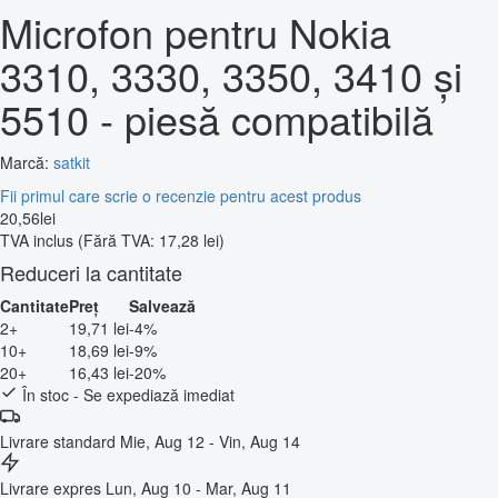
Microfon pentru Nokia
3310, 3330, 3350, 3410 și
5510 - piesă compatibilă
Marcă:
satkit
Fii primul care scrie o recenzie pentru acest produs
20
,
56
lei
TVA inclus
(Fără TVA: 17,28 lei)
Reduceri la cantitate
Cantitate
Preț
Salvează
2+
19,71 lei
-4%
10+
18,69 lei
-9%
20+
16,43 lei
-20%
În stoc - Se expediază imediat
Livrare standard
Mie, Aug 12 - Vin, Aug 14
Livrare expres
Lun, Aug 10 - Mar, Aug 11