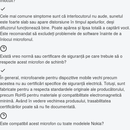
înlocuit?
Cele mai comune simptome sunt că interlocutorul nu aude, sunetul
este foarte slab sau apare distorsiune în timpul apelurilor, deși
difuzorul funcționează bine. Poate apărea și lipsa totală a captării vocii.
Este recomandat să excludeți problemele de software înainte de a
înlocui microfonul.
Există vreo normă sau certificare de siguranță pe care trebuie să o
respecte acest microfon de schimb?
În general, microfoanele pentru dispozitive mobile vechi precum
acestea nu au certificări specifice de siguranță electrică. Totuși, sunt
fabricate pentru a respecta standardele originale ale producătorului,
precum RoHS pentru materiale și compatibilitate electromagnetică
minimă. Având în vedere vechimea produsului, trasabilitatea
certificărilor poate să nu fie documentată.
Este compatibil acest microfon cu toate modelele Nokia?