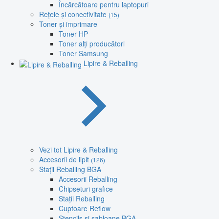
Încărcătoare pentru laptopuri
Rețele și conectivitate
(15)
Toner și imprimare
Toner HP
Toner alți producători
Toner Samsung
Lipire & Reballing
Vezi tot Lipire & Reballing
Accesorii de lipit
(126)
Stații Reballing BGA
Accesorii Reballing
Chipseturi grafice
Stații Reballing
Cuptoare Reflow
Stencils și șabloane BGA