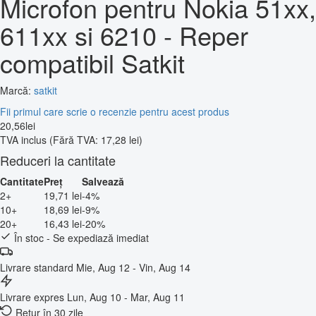
Microfon pentru Nokia 51xx,
611xx si 6210 - Reper
compatibil Satkit
Marcă:
satkit
Fii primul care scrie o recenzie pentru acest produs
20
,
56
lei
TVA inclus
(Fără TVA: 17,28 lei)
Reduceri la cantitate
Cantitate
Preț
Salvează
2+
19,71 lei
-4%
10+
18,69 lei
-9%
20+
16,43 lei
-20%
În stoc - Se expediază imediat
Livrare standard
Mie, Aug 12 - Vin, Aug 14
Livrare expres
Lun, Aug 10 - Mar, Aug 11
Retur în 30 zile