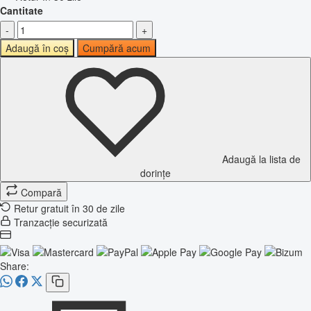
Cantitate
-
+
Adaugă în coș
Cumpără acum
Adaugă la lista de
dorințe
Compară
Retur gratuit în 30 de zile
Tranzacție securizată
Share: