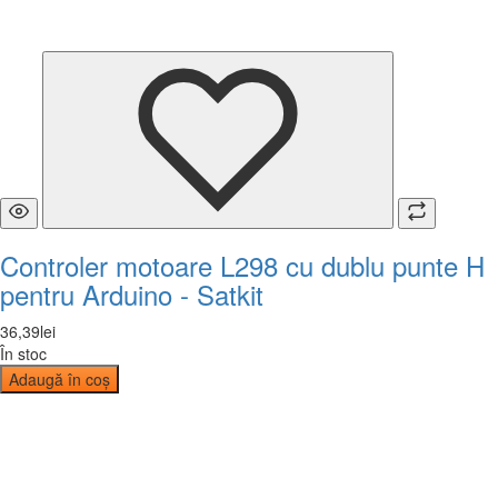
Controler motoare L298 cu dublu punte H
pentru Arduino - Satkit
36
,
39
lei
În stoc
Adaugă în coș