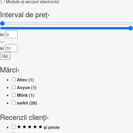
/
Module și senzori electronici
Interval de preț
›
lei
—
lei
Go
Mărci
›
Altec
(1)
Aoyue
(1)
Mlink
(1)
satkit
(28)
Recenzii clienți
›
și peste