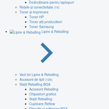
Încărcătoare pentru laptopuri
Rețele și conectivitate
(15)
Toner și imprimare
Toner HP
Toner alți producători
Toner Samsung
Lipire & Reballing
Vezi tot Lipire & Reballing
Accesorii de lipit
(126)
Stații Reballing BGA
Accesorii Reballing
Chipseturi grafice
Stații Reballing
Cuptoare Reflow
Stencils și șabloane BGA