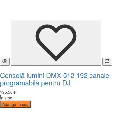
Consolă lumini DMX 512 192 canale
programabilă pentru DJ
195
,
56
lei
În stoc
Adaugă în coș