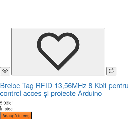
Breloc Tag RFID 13,56MHz 8 Kbit pentru
control acces și proiecte Arduino
5
,
93
lei
În stoc
Adaugă în coș