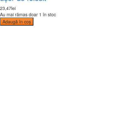
23
,
47
lei
Au mai rămas doar 1 în stoc
Adaugă în coș