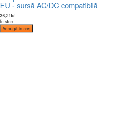
EU - sursă AC/DC compatibilă
36
,
21
lei
În stoc
Adaugă în coș