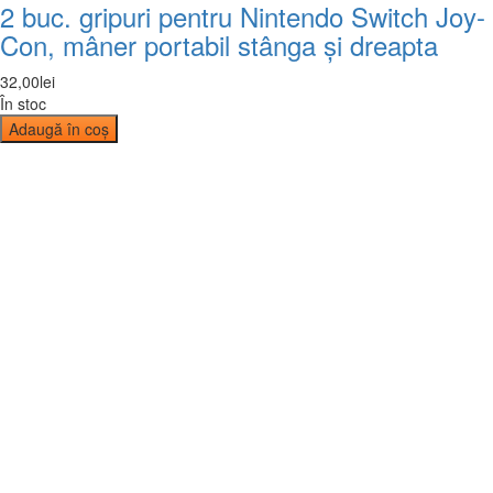
2 buc. gripuri pentru Nintendo Switch Joy-
Con, mâner portabil stânga și dreapta
32
,
00
lei
În stoc
Adaugă în coș