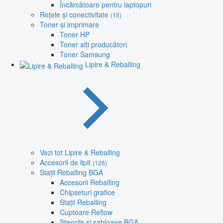
Încărcătoare pentru laptopuri
Rețele și conectivitate
(15)
Toner și imprimare
Toner HP
Toner alți producători
Toner Samsung
Lipire & Reballing
Vezi tot Lipire & Reballing
Accesorii de lipit
(126)
Stații Reballing BGA
Accesorii Reballing
Chipseturi grafice
Stații Reballing
Cuptoare Reflow
Stencils și șabloane BGA