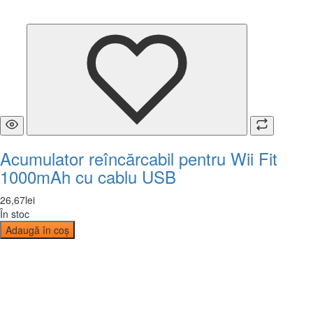
Acumulator reîncărcabil pentru Wii Fit
1000mAh cu cablu USB
26
,
67
lei
În stoc
Adaugă în coș