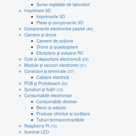
Surse reglabile de laborator
Imprimare 3D
Imprimante 3D
Piese și componente 3D
Componente electronice pasive
(40)
Camere și drone
Camere de acțiune
Drone și quadcoptere
Elicoptere și avioane RC
Cutii și depozitare electronică
(23)
Module și senzori electronici
(31)
Conectori și terminale
(37)
Cablare electrică
PCB și Protoboard
(32)
Șuruburi și fixări
(10)
Consumabile electronice
Consumabile diverse
Benzi și adezivi
Produse chimice și curățare
Tuburi termocontractibile
Raspberry Pi
(10)
Iluminat LED