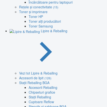
Încărcătoare pentru laptopuri
Rețele și conectivitate
(15)
Toner și imprimare
Toner HP
Toner alți producători
Toner Samsung
Lipire & Reballing
Vezi tot Lipire & Reballing
Accesorii de lipit
(126)
Stații Reballing BGA
Accesorii Reballing
Chipseturi grafice
Stații Reballing
Cuptoare Reflow
Stencils și șabloane BGA