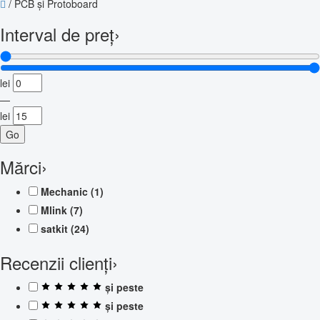
/
PCB și Protoboard
Interval de preț
›
lei
—
lei
Go
Mărci
›
Mechanic
(1)
Mlink
(7)
satkit
(24)
Recenzii clienți
›
și peste
și peste