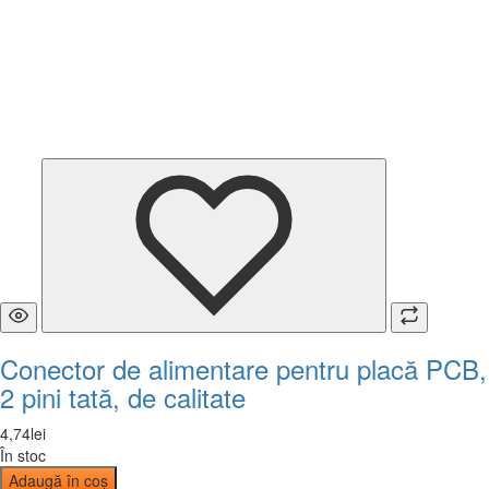
Conector de alimentare pentru placă PCB,
2 pini tată, de calitate
4
,
74
lei
În stoc
Adaugă în coș