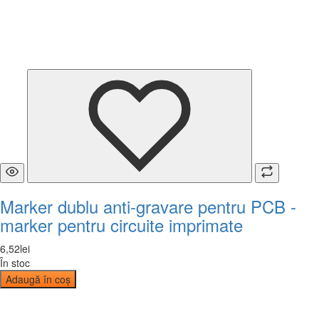
Marker dublu anti-gravare pentru PCB -
marker pentru circuite imprimate
6
,
52
lei
În stoc
Adaugă în coș