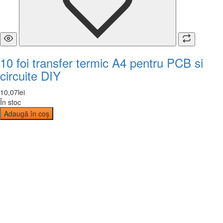
10 foi transfer termic A4 pentru PCB si
circuite DIY
10
,
07
lei
În stoc
Adaugă în coș