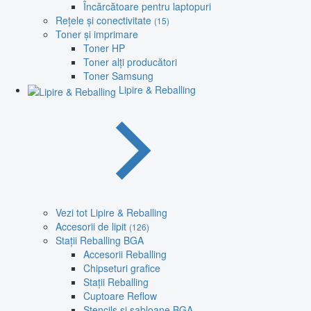
Încărcătoare pentru laptopuri
Rețele și conectivitate
(15)
Toner și imprimare
Toner HP
Toner alți producători
Toner Samsung
Lipire & Reballing
Vezi tot Lipire & Reballing
Accesorii de lipit
(126)
Stații Reballing BGA
Accesorii Reballing
Chipseturi grafice
Stații Reballing
Cuptoare Reflow
Stencils și șabloane BGA