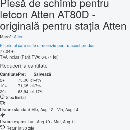
Piesă de schimb pentru
letcon Atten AT80D -
originală pentru stația Atten
Marcă:
Atten
Fii primul care scrie o recenzie pentru acest produs
77
,
04
lei
TVA inclus
(Fără TVA: 64,74 lei)
Reduceri la cantitate
Cantitate
Preț
Salvează
2+
73,96 lei
-4%
10+
71,65 lei
-7%
20+
63,94 lei
-17%
Stoc limitat
Livrare standard
Mie, Aug 12 - Vin, Aug 14
Livrare expres
Lun, Aug 10 - Mar, Aug 11
Retur în 30 zile