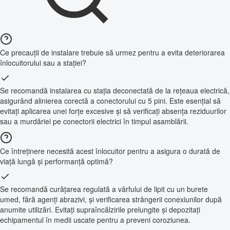
Ce precauții de instalare trebuie să urmez pentru a evita deteriorarea
înlocuitorului sau a stației?
Se recomandă instalarea cu stația deconectată de la rețeaua electrică,
asigurând alinierea corectă a conectorului cu 5 pini. Este esențial să
evitați aplicarea unei forțe excesive și să verificați absența reziduurilor
sau a murdăriei pe conectorii electrici în timpul asamblării.
Ce întreținere necesită acest înlocuitor pentru a asigura o durată de
viață lungă și performanță optimă?
Se recomandă curățarea regulată a vârfului de lipit cu un burete
umed, fără agenți abrazivi, și verificarea strângerii conexiunilor după
anumite utilizări. Evitați supraîncălzirile prelungite și depozitați
echipamentul în medii uscate pentru a preveni coroziunea.