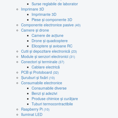
Surse reglabile de laborator
Imprimare 3D
Imprimante 3D
Piese și componente 3D
Componente electronice pasive
(40)
Camere și drone
Camere de acțiune
Drone și quadcoptere
Elicoptere și avioane RC
Cutii și depozitare electronică
(23)
Module și senzori electronici
(31)
Conectori și terminale
(37)
Cablare electrică
PCB și Protoboard
(32)
Șuruburi și fixări
(10)
Consumabile electronice
Consumabile diverse
Benzi și adezivi
Produse chimice și curățare
Tuburi termocontractibile
Raspberry Pi
(10)
Iluminat LED