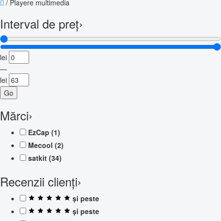
/
Playere multimedia
Interval de preț
›
lei
—
lei
Go
Mărci
›
EzCap
(1)
Mecool
(2)
satkit
(34)
Recenzii clienți
›
și peste
și peste