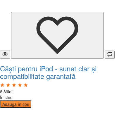
Căști pentru iPod - sunet clar și
compatibilitate garantată
8
,
89
lei
În stoc
Adaugă în coș