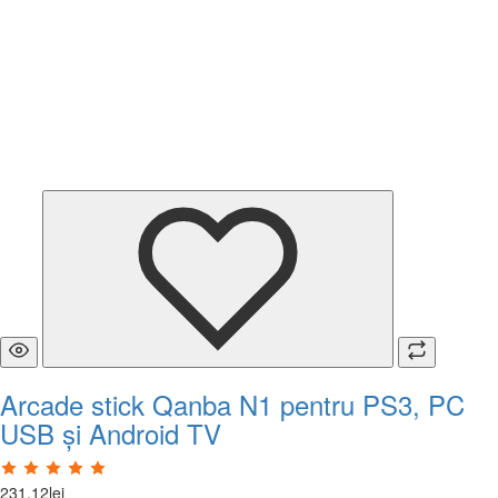
Arcade stick Qanba N1 pentru PS3, PC
USB și Android TV
231
,
12
lei