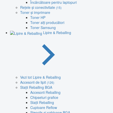
Încărcătoare pentru laptopuri
Rețele și conectivitate
(15)
Toner și imprimare
Toner HP
Toner alți producători
Toner Samsung
Lipire & Reballing
Vezi tot Lipire & Reballing
Accesorii de lipit
(126)
Stații Reballing BGA
Accesorii Reballing
Chipseturi grafice
Stații Reballing
Cuptoare Reflow
Stencils și șabloane BGA