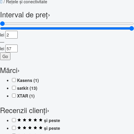
/
Rețele și conectivitate
Interval de preț
›
lei
—
lei
Go
Mărci
›
Kasens
(1)
satkit
(13)
XTAR
(1)
Recenzii clienți
›
și peste
și peste