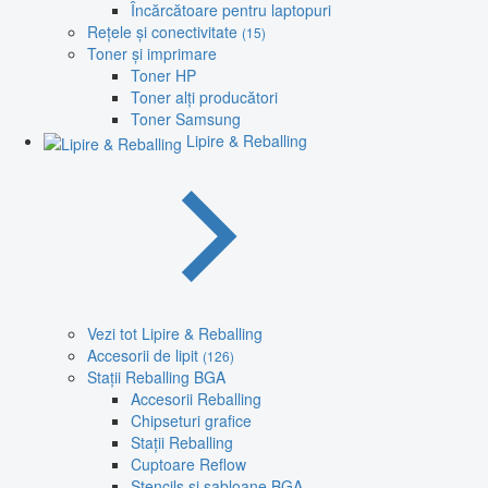
Încărcătoare pentru laptopuri
Rețele și conectivitate
(15)
Toner și imprimare
Toner HP
Toner alți producători
Toner Samsung
Lipire & Reballing
Vezi tot Lipire & Reballing
Accesorii de lipit
(126)
Stații Reballing BGA
Accesorii Reballing
Chipseturi grafice
Stații Reballing
Cuptoare Reflow
Stencils și șabloane BGA