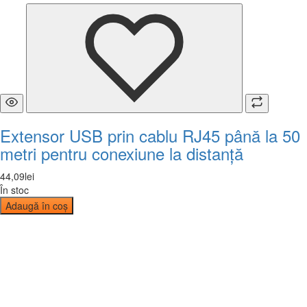
Extensor USB prin cablu RJ45 până la 50
metri pentru conexiune la distanță
44
,
09
lei
În stoc
Adaugă în coș