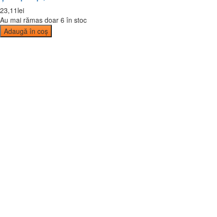
23
,
11
lei
Au mai rămas doar 6 în stoc
Adaugă în coș