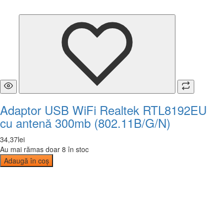
Adaptor USB WiFi Realtek RTL8192EU
cu antenă 300mb (802.11B/G/N)
34
,
37
lei
Au mai rămas doar 8 în stoc
Adaugă în coș