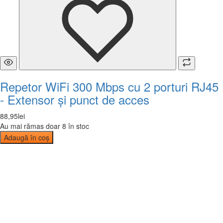
Repetor WiFi 300 Mbps cu 2 porturi RJ45
- Extensor și punct de acces
88
,
95
lei
Au mai rămas doar 8 în stoc
Adaugă în coș