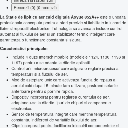
Întrebări și răspunsuri
Recenzii (0) (0 recenzii)
La
Statie de lipit cu aer cald digitala Aoyue 852A++
este o unealta
profesionala conceputa pentru a oferi precizie si fiabilitate in lucrari de
lipire si reparatii electronice. Tehnologia sa avansata include control
automat al fluxului de aer si un stabilizator termic inteligent care
garanteaza o functionare constanta si sigura.
Caracteristici principale:
Include 4 duze interschimbabile (modelele 1124, 1130, 1196 si
1197) pentru a se adapta la diferite aplicatii.
Control prin microprocesor care asigura o reglare precisa a
temperaturii si a fluxului de aer.
Mod de asteptare unic care activeaza functia de repaus a
aerului cald dupa 15 minute fara utilizare, pastrand setarile
anterioare pentru o pornire rapida.
Dispozitiv incorporat pentru reglarea curentului de aer,
adaptandu-se la diferite tipuri de chipuri si componente
electronice.
Sensor de temperatura integrat care mentine temperatura
constanta, indiferent de variatiile fluxului de aer.
Clips incorporat pentru facilitarea inlocuirii componentelor si