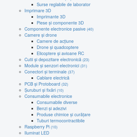
Surse reglabile de laborator
Imprimare 3D
Imprimante 3D
Piese și componente 3D
Componente electronice pasive
(40)
Camere și drone
Camere de acțiune
Drone și quadcoptere
Elicoptere și avioane RC
Cutii și depozitare electronică
(23)
Module și senzori electronici
(31)
Conectori și terminale
(37)
Cablare electrică
PCB și Protoboard
(32)
Șuruburi și fixări
(10)
Consumabile electronice
Consumabile diverse
Benzi și adezivi
Produse chimice și curățare
Tuburi termocontractibile
Raspberry Pi
(10)
Iluminat LED