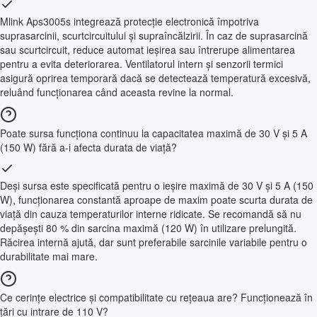
Mlink Aps3005s integrează protecție electronică împotriva
suprasarcinii, scurtcircuitului și supraîncălzirii. În caz de suprasarcină
sau scurtcircuit, reduce automat ieșirea sau întrerupe alimentarea
pentru a evita deteriorarea. Ventilatorul intern și senzorii termici
asigură oprirea temporară dacă se detectează temperatură excesivă,
reluând funcționarea când aceasta revine la normal.
Poate sursa funcționa continuu la capacitatea maximă de 30 V și 5 A
(150 W) fără a-i afecta durata de viață?
Deși sursa este specificată pentru o ieșire maximă de 30 V și 5 A (150
W), funcționarea constantă aproape de maxim poate scurta durata de
viață din cauza temperaturilor interne ridicate. Se recomandă să nu
depășești 80 % din sarcina maximă (120 W) în utilizare prelungită.
Răcirea internă ajută, dar sunt preferabile sarcinile variabile pentru o
durabilitate mai mare.
Ce cerințe electrice și compatibilitate cu rețeaua are? Funcționează în
țări cu intrare de 110 V?