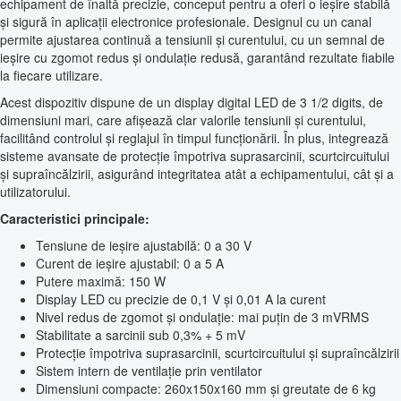
echipament de înaltă precizie, conceput pentru a oferi o ieșire stabilă
și sigură în aplicații electronice profesionale. Designul cu un canal
permite ajustarea continuă a tensiunii și curentului, cu un semnal de
ieșire cu zgomot redus și ondulație redusă, garantând rezultate fiabile
la fiecare utilizare.
Acest dispozitiv dispune de un display digital LED de 3 1/2 digits, de
dimensiuni mari, care afișează clar valorile tensiunii și curentului,
facilitând controlul și reglajul în timpul funcționării. În plus, integrează
sisteme avansate de protecție împotriva suprasarcinii, scurtcircuitului
și supraîncălzirii, asigurând integritatea atât a echipamentului, cât și a
utilizatorului.
Caracteristici principale:
Tensiune de ieșire ajustabilă: 0 a 30 V
Curent de ieșire ajustabil: 0 a 5 A
Putere maximă: 150 W
Display LED cu precizie de 0,1 V și 0,01 A la curent
Nivel redus de zgomot și ondulație: mai puțin de 3 mVRMS
Stabilitate a sarcinii sub 0,3% + 5 mV
Protecție împotriva suprasarcinii, scurtcircuitului și supraîncălzirii
Sistem intern de ventilație prin ventilator
Dimensiuni compacte: 260x150x160 mm și greutate de 6 kg