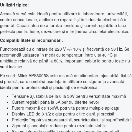
Utilizări tipice:
Această sursă este ideală pentru utilizare în laboratoare, universități,
centre educaționale, ateliere de reparații și în industria electronică în
general. Capacitatea de a furniza tensiune și curent reglabile o face
perfectă pentru teste, dezvoltare și întreținerea circuitelor electronice.
Compatibilitate și recomandări:
Funcționează cu o intrare de 220 V +/- 10% și frecvență de 50 Hz. Se
recomandă utilizarea în medii cu temperaturi între 0 și 40 °C și
umiditate relativă de până la 80%. Important: cablurile pentru teste nu
sunt incluse.
Pe scurt, Mlink APS3005S este o sursă de alimentare ajustabilă, fiabilă
și precisă, care combină ușurința în utilizare cu siguranța avansată,
ideală pentru profesioniști și pasionați de electronică.
Tensiune ajustabilă de la 0 la 30V pentru versatilitate maximă
Curent reglabil până la 5A pentru diferite nevoi
Putere maximă de 150W, potrivită pentru multiple aplicații
Display LED de 3 1/2 digits pentru citire clară și precisă
Protecție împotriva suprasarcinii, scurtcircuitului și supraîncălzirii
Zgomot și ondulație reduse pentru rezultate stabile
Sistem intern de ventilație pentru menținerea temperaturii