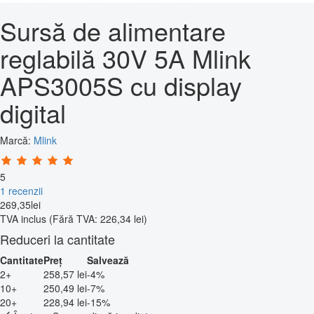
Sursă de alimentare
reglabilă 30V 5A Mlink
APS3005S cu display
digital
Marcă:
Mlink
5
1 recenzii
269
,
35
lei
TVA inclus
(Fără TVA: 226,34 lei)
Reduceri la cantitate
Cantitate
Preț
Salvează
2+
258,57 lei
-4%
10+
250,49 lei
-7%
20+
228,94 lei
-15%