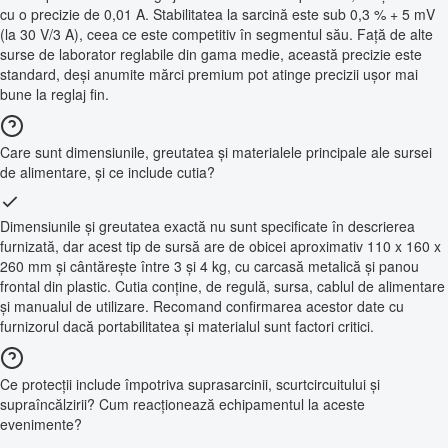
cu o precizie de 0,01 A. Stabilitatea la sarcină este sub 0,3 % + 5 mV
(la 30 V/3 A), ceea ce este competitiv în segmentul său. Față de alte
surse de laborator reglabile din gama medie, această precizie este
standard, deși anumite mărci premium pot atinge precizii ușor mai
bune la reglaj fin.
Care sunt dimensiunile, greutatea și materialele principale ale sursei
de alimentare, și ce include cutia?
Dimensiunile și greutatea exactă nu sunt specificate în descrierea
furnizată, dar acest tip de sursă are de obicei aproximativ 110 x 160 x
260 mm și cântărește între 3 și 4 kg, cu carcasă metalică și panou
frontal din plastic. Cutia conține, de regulă, sursa, cablul de alimentare
și manualul de utilizare. Recomand confirmarea acestor date cu
furnizorul dacă portabilitatea și materialul sunt factori critici.
Ce protecții include împotriva suprasarcinii, scurtcircuitului și
supraîncălzirii? Cum reacționează echipamentul la aceste
evenimente?