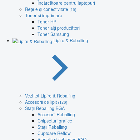
Încărcătoare pentru laptopuri
Rețele și conectivitate
(15)
Toner și imprimare
Toner HP
Toner alți producători
Toner Samsung
Lipire & Reballing
Vezi tot Lipire & Reballing
Accesorii de lipit
(126)
Stații Reballing BGA
Accesorii Reballing
Chipseturi grafice
Stații Reballing
Cuptoare Reflow
Stencils și șabloane BGA