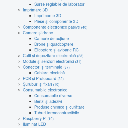
Surse reglabile de laborator
Imprimare 3D
Imprimante 3D
Piese și componente 3D
Componente electronice pasive
(40)
Camere și drone
Camere de acțiune
Drone și quadcoptere
Elicoptere și avioane RC
Cutii și depozitare electronică
(23)
Module și senzori electronici
(31)
Conectori și terminale
(37)
Cablare electrică
PCB și Protoboard
(32)
Șuruburi și fixări
(10)
Consumabile electronice
Consumabile diverse
Benzi și adezivi
Produse chimice și curățare
Tuburi termocontractibile
Raspberry Pi
(10)
Iluminat LED