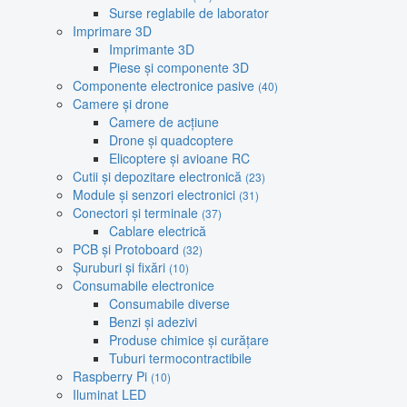
Surse reglabile de laborator
Imprimare 3D
Imprimante 3D
Piese și componente 3D
Componente electronice pasive
(40)
Camere și drone
Camere de acțiune
Drone și quadcoptere
Elicoptere și avioane RC
Cutii și depozitare electronică
(23)
Module și senzori electronici
(31)
Conectori și terminale
(37)
Cablare electrică
PCB și Protoboard
(32)
Șuruburi și fixări
(10)
Consumabile electronice
Consumabile diverse
Benzi și adezivi
Produse chimice și curățare
Tuburi termocontractibile
Raspberry Pi
(10)
Iluminat LED