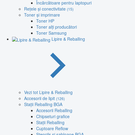
Încărcătoare pentru laptopuri
Rețele și conectivitate
(15)
Toner și imprimare
Toner HP
Toner alți producători
Toner Samsung
Lipire & Reballing
Vezi tot Lipire & Reballing
Accesorii de lipit
(126)
Stații Reballing BGA
Accesorii Reballing
Chipseturi grafice
Stații Reballing
Cuptoare Reflow
Stencils și șabloane BGA