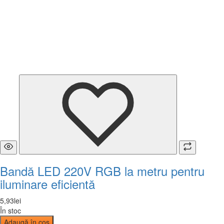
Bandă LED 220V RGB la metru pentru
iluminare eficientă
5
,
93
lei
În stoc
Adaugă în coș