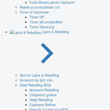
Încărcătoare pentru laptopuri
Rețele și conectivitate
(15)
Toner și imprimare
Toner HP
Toner alți producători
Toner Samsung
Lipire & Reballing
Vezi tot Lipire & Reballing
Accesorii de lipit
(126)
Stații Reballing BGA
Accesorii Reballing
Chipseturi grafice
Stații Reballing
Cuptoare Reflow
Stencils și șabloane BGA