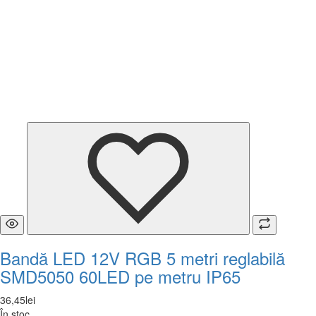
Bandă LED 12V RGB 5 metri reglabilă
SMD5050 60LED pe metru IP65
36
,
45
lei
În stoc