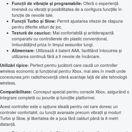
Funcții de vibrație și programabile:
Oferă o experiență
imersivă cu vibrații și posibilitatea de a configura funcțiile în
funcție de nevoile tale.
Funcții Turbo și Slow:
Permit ajustarea vitezei de răspuns
pentru diferite stiluri de joc.
Textură de cauciuc:
Mai confortabilă și antiderapantă
comparativ cu controllerele din plastic convențional,
îmbunătățind priza în timpul sesiunilor lungi.
Alimentare:
Utilizează 4 baterii AAA, facilitând înlocuirea și
utilizarea continuă fără a fi nevoie de încărcare.
Utilizări tipice:
Perfect pentru jucătorii care caută un controller
wireless economic și funcțional pentru Xbox, mai ales în medii unde
conexiunea prin radiofrecvență oferă avantaje față de alte tehnologii
wireless.
Compatibilitate:
Conceput special pentru console Xbox, asigurând o
integrare completă cu jocurile și funcțiile platformei.
Acest controller este o opțiune ideală pentru cei care doresc un
controler confortabil, cu funcții avansate precum vibrații și moduri
Turbo și Slow, și libertatea de a juca fără cabluri până la 8 metri
distanță.