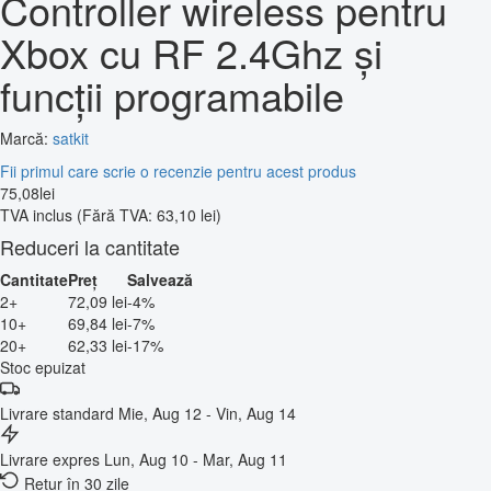
Controller wireless pentru
Xbox cu RF 2.4Ghz și
funcții programabile
Marcă:
satkit
Fii primul care scrie o recenzie pentru acest produs
75
,
08
lei
TVA inclus
(Fără TVA: 63,10 lei)
Reduceri la cantitate
Cantitate
Preț
Salvează
2+
72,09 lei
-4%
10+
69,84 lei
-7%
20+
62,33 lei
-17%
Stoc epuizat
Livrare standard
Mie, Aug 12 - Vin, Aug 14
Livrare expres
Lun, Aug 10 - Mar, Aug 11
Retur în 30 zile