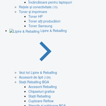
Încărcătoare pentru laptopuri
Rețele și conectivitate
(15)
Toner și imprimare
Toner HP
Toner alți producători
Toner Samsung
Lipire & Reballing
Vezi tot Lipire & Reballing
Accesorii de lipit
(126)
Stații Reballing BGA
Accesorii Reballing
Chipseturi grafice
Stații Reballing
Cuptoare Reflow
Stencils și șabloane BGA