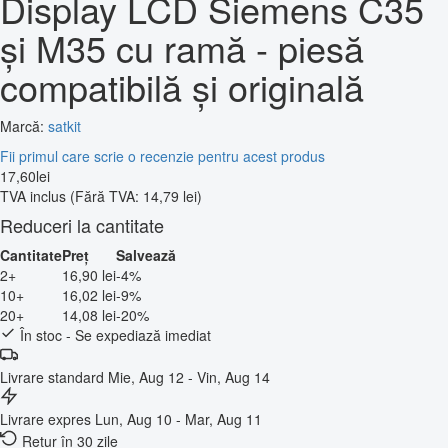
Display LCD Siemens C35
și M35 cu ramă - piesă
compatibilă și originală
Marcă:
satkit
Fii primul care scrie o recenzie pentru acest produs
17
,
60
lei
TVA inclus
(Fără TVA: 14,79 lei)
Reduceri la cantitate
Cantitate
Preț
Salvează
2+
16,90 lei
-4%
10+
16,02 lei
-9%
20+
14,08 lei
-20%
În stoc - Se expediază imediat
Livrare standard
Mie, Aug 12 - Vin, Aug 14
Livrare expres
Lun, Aug 10 - Mar, Aug 11
Retur în 30 zile