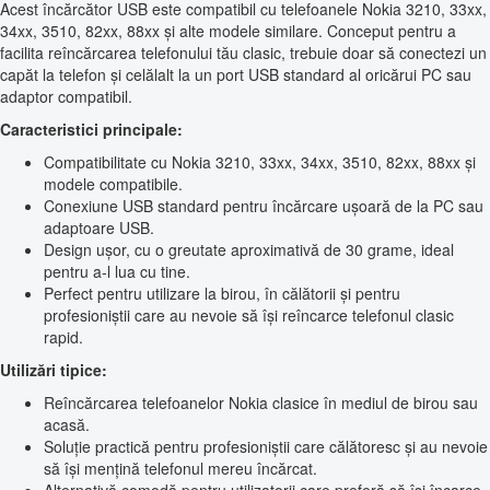
Acest încărcător USB este compatibil cu telefoanele Nokia 3210, 33xx,
34xx, 3510, 82xx, 88xx și alte modele similare. Conceput pentru a
facilita reîncărcarea telefonului tău clasic, trebuie doar să conectezi un
capăt la telefon și celălalt la un port USB standard al oricărui PC sau
adaptor compatibil.
Caracteristici principale:
Compatibilitate cu Nokia 3210, 33xx, 34xx, 3510, 82xx, 88xx și
modele compatibile.
Conexiune USB standard pentru încărcare ușoară de la PC sau
adaptoare USB.
Design ușor, cu o greutate aproximativă de 30 grame, ideal
pentru a-l lua cu tine.
Perfect pentru utilizare la birou, în călătorii și pentru
profesioniștii care au nevoie să își reîncarce telefonul clasic
rapid.
Utilizări tipice:
Reîncărcarea telefoanelor Nokia clasice în mediul de birou sau
acasă.
Soluție practică pentru profesioniștii care călătoresc și au nevoie
să își mențină telefonul mereu încărcat.