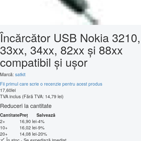
Încărcător USB Nokia 3210,
33xx, 34xx, 82xx și 88xx
compatibil și ușor
Marcă:
satkit
Fii primul care scrie o recenzie pentru acest produs
17
,
60
lei
TVA inclus
(Fără TVA: 14,79 lei)
Reduceri la cantitate
Cantitate
Preț
Salvează
2+
16,90 lei
-4%
10+
16,02 lei
-9%
20+
14,08 lei
-20%
În stoc - Se expediază imediat