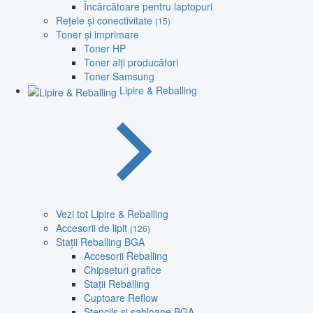
Încărcătoare pentru laptopuri
Rețele și conectivitate
(15)
Toner și imprimare
Toner HP
Toner alți producători
Toner Samsung
Lipire & Reballing
Vezi tot Lipire & Reballing
Accesorii de lipit
(126)
Stații Reballing BGA
Accesorii Reballing
Chipseturi grafice
Stații Reballing
Cuptoare Reflow
Stencils și șabloane BGA