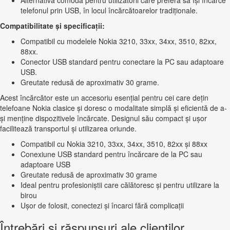
Alternativă comodă pentru utilizatorii care preferă să își încarce
telefonul prin USB, în locul încărcătoarelor tradiționale.
Compatibilitate și specificații:
Compatibil cu modelele Nokia 3210, 33xx, 34xx, 3510, 82xx,
88xx.
Conector USB standard pentru conectare la PC sau adaptoare
USB.
Greutate redusă de aproximativ 30 grame.
Acest încărcător este un accesoriu esențial pentru cei care dețin
telefoane Nokia clasice și doresc o modalitate simplă și eficientă de a-
și menține dispozitivele încărcate. Designul său compact și ușor
facilitează transportul și utilizarea oriunde.
Compatibil cu Nokia 3210, 33xx, 34xx, 3510, 82xx și 88xx
Conexiune USB standard pentru încărcare de la PC sau
adaptoare USB
Greutate redusă de aproximativ 30 grame
Ideal pentru profesioniștii care călătoresc și pentru utilizare la
birou
Ușor de folosit, conectezi și încarci fără complicații
Întrebări și răspunsuri ale clienților