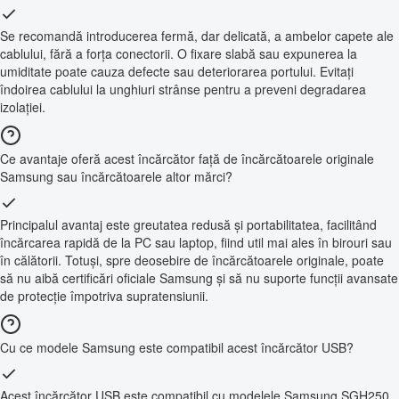
Se recomandă introducerea fermă, dar delicată, a ambelor capete ale
cablului, fără a forța conectorii. O fixare slabă sau expunerea la
umiditate poate cauza defecte sau deteriorarea portului. Evitați
îndoirea cablului la unghiuri strânse pentru a preveni degradarea
izolației.
Ce avantaje oferă acest încărcător față de încărcătoarele originale
Samsung sau încărcătoarele altor mărci?
Principalul avantaj este greutatea redusă și portabilitatea, facilitând
încărcarea rapidă de la PC sau laptop, fiind util mai ales în birouri sau
în călătorii. Totuși, spre deosebire de încărcătoarele originale, poate
să nu aibă certificări oficiale Samsung și să nu suporte funcții avansate
de protecție împotriva supratensiunii.
Cu ce modele Samsung este compatibil acest încărcător USB?
Acest încărcător USB este compatibil cu modelele Samsung SGH250,