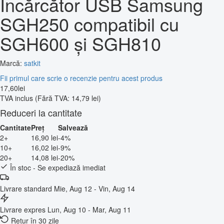
Încărcător USB Samsung
SGH250 compatibil cu
SGH600 și SGH810
Marcă:
satkit
Fii primul care scrie o recenzie pentru acest produs
17
,
60
lei
TVA inclus
(Fără TVA: 14,79 lei)
Reduceri la cantitate
Cantitate
Preț
Salvează
2+
16,90 lei
-4%
10+
16,02 lei
-9%
20+
14,08 lei
-20%
În stoc - Se expediază imediat
Livrare standard
Mie, Aug 12 - Vin, Aug 14
Livrare expres
Lun, Aug 10 - Mar, Aug 11
Retur în 30 zile