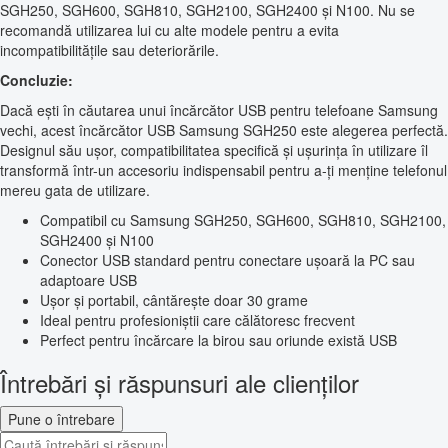
SGH250, SGH600, SGH810, SGH2100, SGH2400 și N100. Nu se
recomandă utilizarea lui cu alte modele pentru a evita
incompatibilitățile sau deteriorările.
Concluzie:
Dacă ești în căutarea unui încărcător USB pentru telefoane Samsung
vechi, acest încărcător USB Samsung SGH250 este alegerea perfectă.
Designul său ușor, compatibilitatea specifică și ușurința în utilizare îl
transformă într-un accesoriu indispensabil pentru a-ți menține telefonul
mereu gata de utilizare.
Compatibil cu Samsung SGH250, SGH600, SGH810, SGH2100,
SGH2400 și N100
Conector USB standard pentru conectare ușoară la PC sau
adaptoare USB
Ușor și portabil, cântărește doar 30 grame
Ideal pentru profesioniștii care călătoresc frecvent
Perfect pentru încărcare la birou sau oriunde există USB
Întrebări și răspunsuri ale clienților
Pune o întrebare