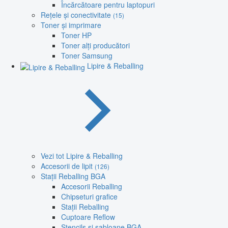
Încărcătoare pentru laptopuri
Rețele și conectivitate
(15)
Toner și imprimare
Toner HP
Toner alți producători
Toner Samsung
Lipire & Reballing
Vezi tot Lipire & Reballing
Accesorii de lipit
(126)
Stații Reballing BGA
Accesorii Reballing
Chipseturi grafice
Stații Reballing
Cuptoare Reflow
Stencils și șabloane BGA