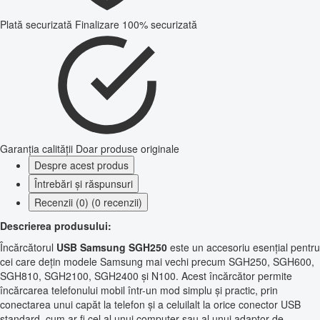
Plată securizată
Finalizare 100% securizată
Garanția calității
Doar produse originale
Despre acest produs
Întrebări și răspunsuri
Recenzii (0) (0 recenzii)
Descrierea produsului:
Încărcătorul
USB Samsung SGH250
este un accesoriu esențial pentru
cei care dețin modele Samsung mai vechi precum SGH250, SGH600,
SGH810, SGH2100, SGH2400 și N100. Acest încărcător permite
încărcarea telefonului mobil într-un mod simplu și practic, prin
conectarea unui capăt la telefon și a celuilalt la orice conector USB
standard, cum ar fi cel al unui computer sau al unui adaptor de